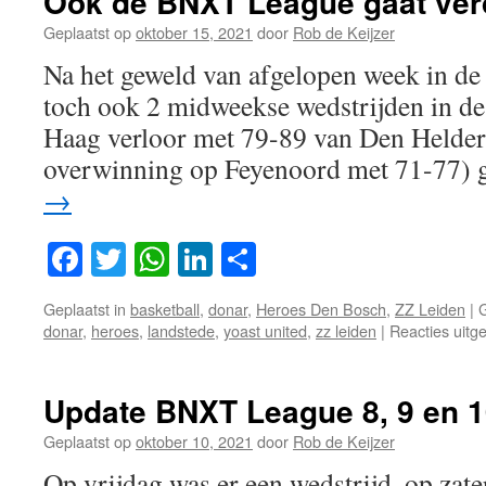
Ook de BNXT League gaat verd
Geplaatst op
oktober 15, 2021
door
Rob de Keijzer
Na het geweld van afgelopen week in d
toch ook 2 midweekse wedstrijden in 
Haag verloor met 79-89 van Den Helder
overwinning op Feyenoord met 71-77) 
→
Facebook
Twitter
WhatsApp
LinkedIn
Delen
Geplaatst in
basketball
,
donar
,
Heroes Den Bosch
,
ZZ Leiden
|
donar
,
heroes
,
landstede
,
yoast united
,
zz leiden
|
Reacties uitg
Update BNXT League 8, 9 en 1
Geplaatst op
oktober 10, 2021
door
Rob de Keijzer
Op vrijdag was er een wedstrijd, op zat