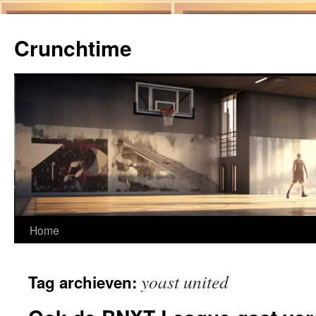
Ga
naar
Crunchtime
de
inhoud
Home
yoast united
Tag archieven: