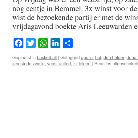
nog eentje in Bemmel. 3x winst voor de
wist de bezoekende partij er met de win
vrijdagavond boekte Aris Leeuwarden
Facebook
Twitter
WhatsApp
LinkedIn
Delen
Geplaatst in
basketball
|
Getagged
apollo
,
bal
,
den helder
,
donar
landstede zwolle
,
yoast united
,
zz leiden
|
Reacties uitgeschakel