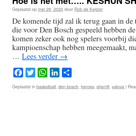
Hoe is het met….. KESHUN S
Geplaatst op
mei 29, 2020
door
Rob de Keijzer
De komende tijd zal ik terug gaan in de 
die voor Den Bosch gespeeld hebben de l
komen zeker ook nog spelers voorbij die 
kampioenschap hebben meegemaakt, maa
…
Lees verder
→
Facebook
Twitter
WhatsApp
LinkedIn
Delen
Geplaatst in
basketball
,
den bosch
,
heroes
,
sherrill
,
yalova
|
Reac