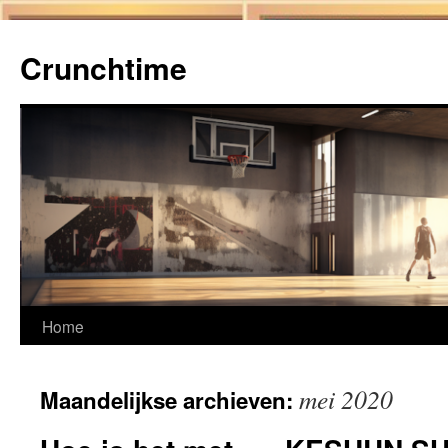
Ga
naar
Crunchtime
de
inhoud
Home
mei 2020
Maandelijkse archieven: