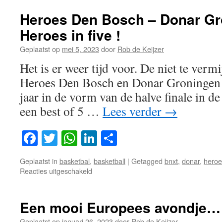
League
2023-
Heroes Den Bosch – Donar Gr
2024
Heroes in five !
Geplaatst op
mei 5, 2023
door
Rob de Keijzer
Het is er weer tijd voor. De niet te verm
Heroes Den Bosch en Donar Groningen k
jaar in de vorm van de halve finale in de
een best of 5 …
Lees verder
→
Facebook
Twitter
WhatsApp
LinkedIn
Delen
Geplaatst in
basketbal
,
basketball
|
Getagged
bnxt
,
donar
,
heroe
voor
Reacties uitgeschakeld
Heroes
Den
Bosch
Een mooi Europees avondje…
–
Donar
Geplaatst op
januari 26, 2023
door
Rob de Keijzer