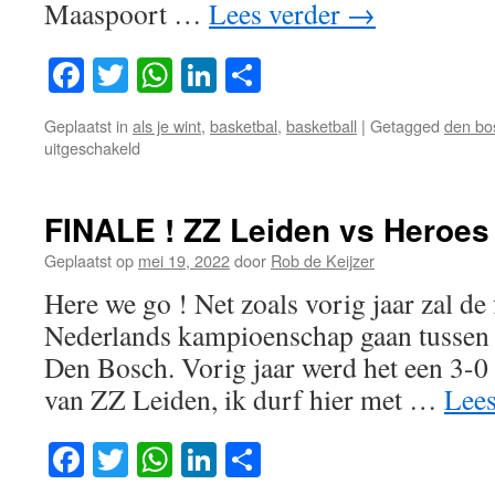
Maaspoort …
Lees verder
→
Facebook
Twitter
WhatsApp
LinkedIn
Delen
Geplaatst in
als je wint
,
basketbal
,
basketball
|
Getagged
den bo
voor
uitgeschakeld
DO
OR
DIE
FINALE ! ZZ Leiden vs Heroe
Geplaatst op
mei 19, 2022
door
Rob de Keijzer
Here we go ! Net zoals vorig jaar zal de
Nederlands kampioenschap gaan tussen
Den Bosch. Vorig jaar werd het een 3-0
van ZZ Leiden, ik durf hier met …
Lees
Facebook
Twitter
WhatsApp
LinkedIn
Delen