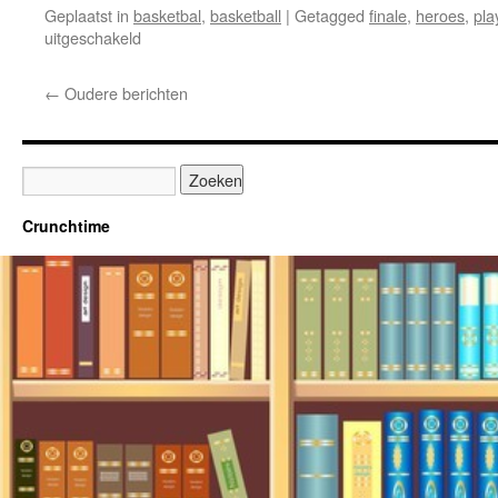
Geplaatst in
basketbal
,
basketball
|
Getagged
finale
,
heroes
,
pla
voor
uitgeschakeld
FINALE
!
←
Oudere berichten
ZZ
Leiden
vs
Heroes
Den
Bosch
Crunchtime