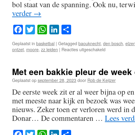
bol staat van de spanning. Ook nu, terwi
verder
→
Facebook
Twitter
WhatsApp
LinkedIn
Delen
Geplaatst in
basketbal
|
Getagged
baouknecht
,
den bosch
,
elze
voor
ontzet
,
moore
,
zz leiden
|
Reacties uitgeschakeld
Tijd
voor
de
Met een bakkie pleur de week
enige
echte
Geplaatst op
september 28, 2023
door
Rob de Keijzer
klassieker
De eerste week zit er al weer bijna op en
!
met meeste naar kijk en bezoek was weer
nieuws. Zeker toen er verloren werd in d
Donar… De commentaren …
Lees ver
Facebook
Twitter
WhatsApp
LinkedIn
Delen