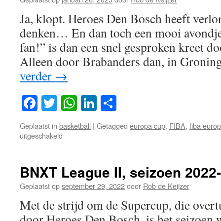
Groningen
Ja, klopt. Heroes Den Bosch heeft verlor
-
>
denken… En dan toch een mooi avondje 
Heroes
fan!” is dan een snel gesproken kreet do
in
five
Alleen door Brabanders dan, in Gronin
!
verder
→
Facebook
Twitter
WhatsApp
LinkedIn
Delen
Geplaatst in
basketball
|
Getagged
europa cup
,
FIBA
,
fiba euro
voor
uitgeschakeld
Een
mooi
Europees
BNXT League II, seizoen 2022-
avondje…
Geplaatst op
september 29, 2022
door
Rob de Keijzer
Met de strijd om de Supercup, die ove
door Heroes Den Bosch, is het seizoen 