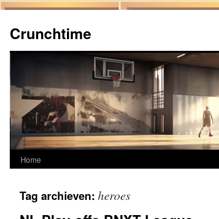
Ga
naar
Crunchtime
de
inhoud
Home
heroes
Tag archieven: