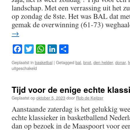
landschap. Met een verrassing uit het 
op zondag de 8ste. Het was BAL dat met
gemak de overwinning (61-73) weghaa
→
Facebook
Twitter
WhatsApp
LinkedIn
Delen
Geplaatst in
basketbal
|
Getagged
bal
,
bnxt
,
den helder
,
donar
,
voor
uitgeschakeld
Met
een
bakkie
Tijd voor de enige echte klassi
pleur
de
Geplaatst op
oktober 5, 2023
door
Rob de Keijzer
week
Aanstaande zaterdag is het gelukkig wee
deur
echte klassieker in basketballend Nede
dan op bezoek in de Maaspoort voor een 