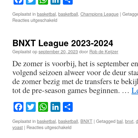
Geplaatst in
basketbal
,
basketball
,
Champions League
|
Getagg
voor
Reacties uitgeschakeld
Met
een
bakkie
BNXT League 2023-2024
pleur
de
Geplaatst op
september 20, 2023
door
Rob de Keijzer
week
De zomer is voorbij, het is september en
deur….
volgend seizoen alweer voor de deur staa
de zomer bezig met de transfers te beki
tot de pre-season games beginnen. …
L
Facebook
Twitter
WhatsApp
LinkedIn
Delen
Geplaatst in
basketbal
,
basketball
,
BNXT
|
Getagged
bal
,
bnxt
,
voor
yoast
|
Reacties uitgeschakeld
BNXT