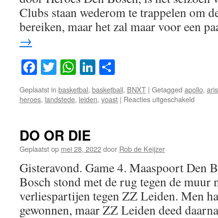
Clubs staan wederom te trappelen om de
bereiken, maar het zal maar voor een p
→
Facebook
Twitter
WhatsApp
LinkedIn
Delen
Geplaatst in
basketbal
,
basketball
,
BNXT
|
Getagged
apollo
,
aris
voor
heroes
,
landstede
,
leiden
,
yoast
|
Reacties uitgeschakeld
BNXT
League
II,
DO OR DIE
seizoen
2022-
Geplaatst op
mei 28, 2022
door
Rob de Keijzer
2023
Gisteravond. Game 4. Maaspoort Den B
!
Bosch stond met de rug tegen de muur n
verliespartijen tegen ZZ Leiden. Men ha
gewonnen, maar ZZ Leiden deed daarna 