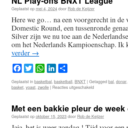
NL Play-offs BNXT League
Geplaatst op
mei 4, 2024
door
Rob de Keijzer
Here we go… na een voorgerecht in de 
Domestic Round, een tussenronde genaa
Silver zijn we nu toe aan de Nederlandse 
om het Nederlands Kampioenschap. Ik
verder
→
Facebook
Twitter
WhatsApp
LinkedIn
Delen
Geplaatst in
basketbal
,
basketball
,
BNXT
|
Getagged
bal
,
donar
voor
basket
,
yoast
,
zwolle
|
Reacties uitgeschakeld
NL
Play-
offs
Met een bakkie pleur de week
BNXT
League
Geplaatst op
oktober 15, 2023
door
Rob de Keijzer
Jaja, het is weer zondag ! Tijd voor ee