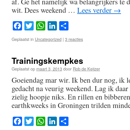
af. Ge het namelijk wa belangrijkers te 
wit. Dees weekend …
Lees verder
→
Facebook
Twitter
WhatsApp
LinkedIn
Delen
Geplaatst in
Uncategorized
|
3 reacties
Trainingskempkes
Geplaatst op
maart 3, 2013
door
Rob de Keijzer
Goeiendag mar wir. Ik ben dur nog, ik l
gedacht na veurig weekend. Lag ik daar
zielig hoopje niks. En rillen en bibberen
earthkweeks in Groningen trilden min
Facebook
Twitter
WhatsApp
LinkedIn
Delen