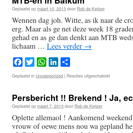
MTB-en in Balkum
man
Geplaatst op
maart 10, 2013
door
Rob de Keijzer
Wennen dag joh. Witte, as ik naar de cr
erg. Maar als ge net deze week 18 grad
gehad en as ge dan denkt aan MTB wedst
lichaam …
Lees verder
→
Facebook
Twitter
WhatsApp
LinkedIn
Delen
voor
Geplaatst in
Uncategorized
|
Reacties uitgeschakeld
MTB-
en
in
Persbericht !! Brekend ! Ja, ec
Balkum
Geplaatst op
maart 7, 2013
door
Rob de Keijzer
Oplette allemaol ! Aankomend weekend 
vrouw of oewe mens nou wa gepland he o