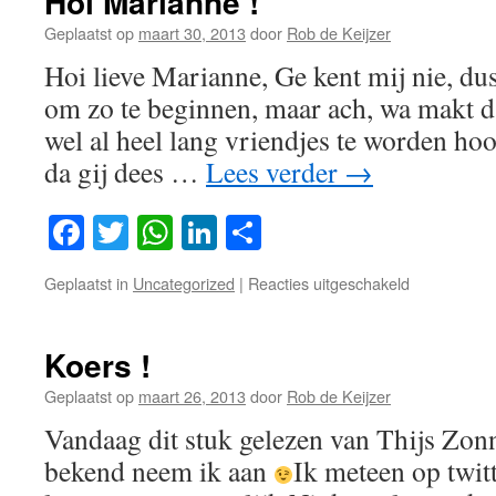
Hoi Marianne !
Geplaatst op
maart 30, 2013
door
Rob de Keijzer
Hoi lieve Marianne, Ge kent mij nie, dus
om zo te beginnen, maar ach, wa makt da
wel al heel lang vriendjes te worden ho
da gij dees …
Lees verder
→
Facebook
Twitter
WhatsApp
LinkedIn
Delen
voor
Geplaatst in
Uncategorized
|
Reacties uitgeschakeld
Hoi
Marianne
!
Koers !
Geplaatst op
maart 26, 2013
door
Rob de Keijzer
Vandaag dit stuk gelezen van Thijs Zonn
bekend neem ik aan
Ik meteen op twit