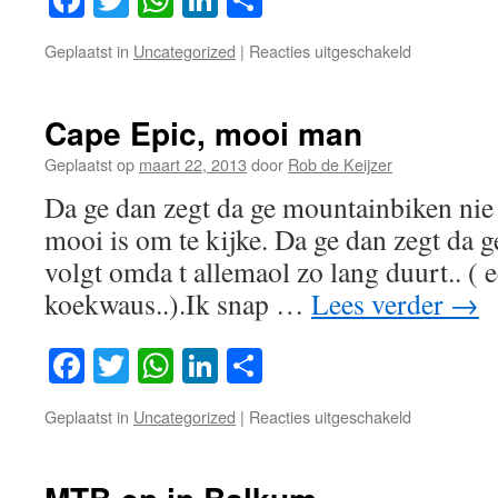
voor
Geplaatst in
Uncategorized
|
Reacties uitgeschakeld
Bergrace
Wageninge
Cape Epic, mooi man
Geplaatst op
maart 22, 2013
door
Rob de Keijzer
Da ge dan zegt da ge mountainbiken nie
mooi is om te kijke. Da ge dan zegt da 
volgt omda t allemaol zo lang duurt.. ( 
koekwaus..).Ik snap …
Lees verder
→
Facebook
Twitter
WhatsApp
LinkedIn
Delen
voor
Geplaatst in
Uncategorized
|
Reacties uitgeschakeld
Cape
Epic,
mooi