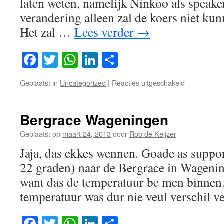
laten weten, namelijk Ninkoo als speake
verandering alleen zal de koers niet kun
Het zal …
Lees verder
→
Facebook
Twitter
WhatsApp
LinkedIn
Delen
voor
Geplaatst in
Uncategorized
|
Reacties uitgeschakeld
Koers
!
Bergrace Wageningen
Geplaatst op
maart 24, 2013
door
Rob de Keijzer
Jaja, das ekkes wennen. Goade as suppo
22 graden) naar de Bergrace in Wagenin
want das de temperatuur be men binne
temperatuur was dur nie veul verschil 
Facebook
Twitter
WhatsApp
LinkedIn
Delen