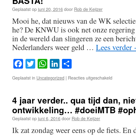
BASTA!
Geplaatst op
juni 20, 2016
door
Rob de Keijzer
Mooi he, dat nieuws van de WK selecti
he? De KNWU is ook net onze regering h
in de wereld dan slingeren ze een berich
Nederlanders weer geld …
Lees verder
Facebook
Twitter
WhatsApp
LinkedIn
Delen
voor
Geplaatst in
Uncategorized
|
Reacties uitgeschakeld
BASTA!
4 jaar verder.. qua tijd dan, ni
ontwikkeling… #doeiMTB #oph
Geplaatst op
juni 6, 2016
door
Rob de Keijzer
Ik zat zondag weer eens op de fiets. En