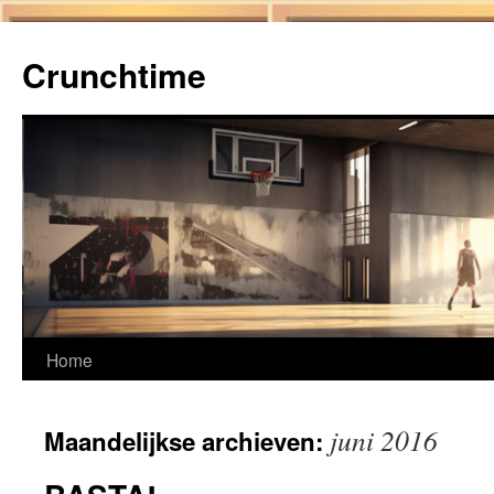
Ga
naar
Crunchtime
de
inhoud
Home
juni 2016
Maandelijkse archieven: