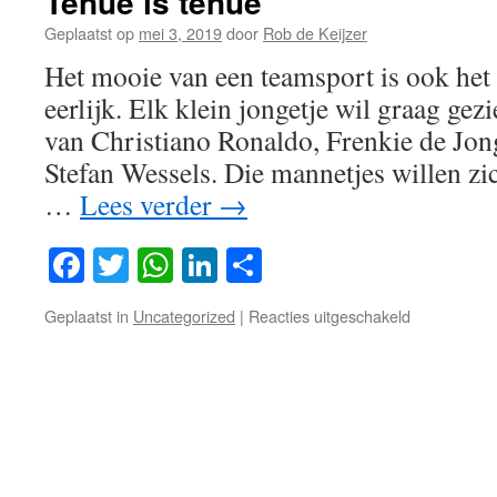
Tenue is tenue
Geplaatst op
mei 3, 2019
door
Rob de Keijzer
Het mooie van een teamsport is ook het t
eerlijk. Elk klein jongetje wil graag gez
van Christiano Ronaldo, Frenkie de Jong 
Stefan Wessels. Die mannetjes willen zic
…
Lees verder
→
Facebook
Twitter
WhatsApp
LinkedIn
Delen
voor
Geplaatst in
Uncategorized
|
Reacties uitgeschakeld
Tenue
is
tenue