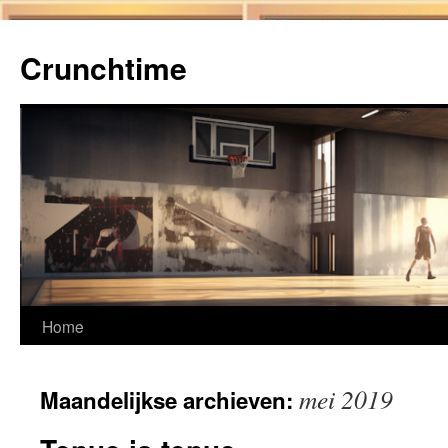
Ga
naar
Crunchtime
de
inhoud
Home
mei 2019
Maandelijkse archieven: