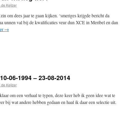
 de Keijzer
l zin om dees jaar te gaan kijken. ‘smeriges krijgde bericht da
na unnen val bij de kwalificaties veur dun XCE in Meribel en dan
der
→
pp
edIn
elen
10-06-1994 – 23-08-2014
 de Keijzer
d klaar om een verhaal te typen, deze keer heb ik geen idee wat te
 bij wat andere hebben gedaan en haal ik daar een selectie uit.
pp
edIn
elen