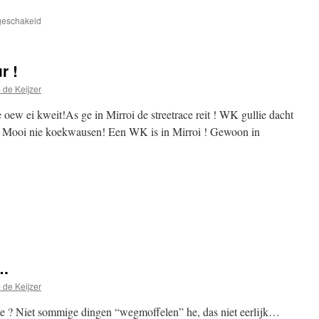
voor
tgeschakeld
Annefleur
Kalvenhaar
10-
r !
06-
1994
 de Keijzer
–
23-
 oew ei kweit!As ge in Mirroi de streetrace reit ! WK gullie dacht
08-
n? Mooi nie koekwausen! Een WK is in Mirroi ! Gewoon in
2014
pp
edIn
elen
….
 de Keijzer
he ? Niet sommige dingen “wegmoffelen” he, das niet eerlijk…