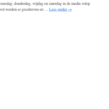
ensdag, donderdag, vrijdag en zaterdag in de media volop
s vol worden er geschreven en …
Lees verder
→
pp
edIn
elen