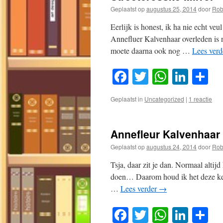
Geplaatst op
augustus 25, 2014
door
Rob
Eerlijk is honest, ik ha nie echt veu
Annefluer Kalvenhaar overleden is 
moete daarna ook nog …
Lees ver
Facebook
Twitter
WhatsA
Link
D
Geplaatst in
Uncategorized
|
1 reactie
Annefleur Kalvenhaar 
Geplaatst op
augustus 24, 2014
door
Rob
Tsja, daar zit je dan. Normaal altij
doen… Daarom houd ik het deze keer
…
Lees verder
→
Facebook
Twitter
WhatsA
Link
D