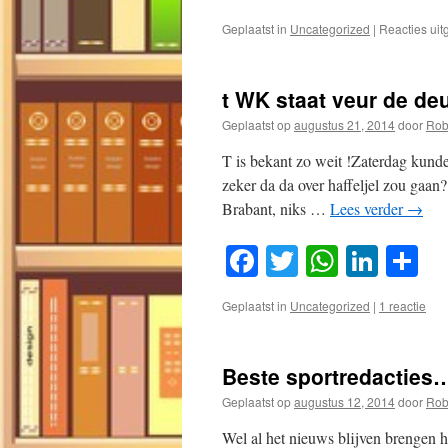
Geplaatst in
Uncategorized
|
Reacties ui
t WK staat veur de deu
Geplaatst op
augustus 21, 2014
door
Rob
T is bekant zo weit !Zaterdag kunde
zeker da da over haffeljel zou gaa
Brabant, niks …
Lees verder
→
Facebook
Twitter
WhatsA
Link
D
Geplaatst in
Uncategorized
|
1 reactie
Beste sportredacties
Geplaatst op
augustus 12, 2014
door
Rob
Wel al het nieuws blijven brengen 