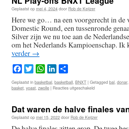
NL Play-offs BNXT League
Geplaatst op
mei 4, 2024
door
Rob de Keijzer
Here we go… na een voorgerecht in de 
Domestic Round, een tussenronde genaa
Silver zijn we nu toe aan de Nederlandse 
om het Nederlands Kampioenschap. Ik
verder
→
Facebook
Twitter
WhatsApp
LinkedIn
Delen
Geplaatst in
basketbal
,
basketball
,
BNXT
|
Getagged
bal
,
donar
voor
basket
,
yoast
,
zwolle
|
Reacties uitgeschakeld
NL
Play-
offs
Dat waren de halve finales van
BNXT
League
Geplaatst op
mei 15, 2022
door
Rob de Keijzer
De halve finales zitten erop. De twee be