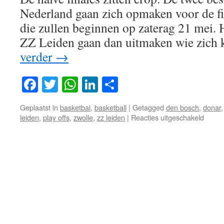
Nederland gaan zich opmaken voor de fin
die zullen beginnen op zaterag 21 mei.
ZZ Leiden gaan dan uitmaken wie zic
verder
→
Facebook
Twitter
WhatsApp
LinkedIn
Delen
Geplaatst in
basketbal
,
basketball
|
Getagged
den bosch
,
donar
voor
leiden
,
play offs
,
zwolle
,
zz leiden
|
Reacties uitgeschakeld
Dat
waren
de
halve
finales
van
de
NL
play-
offs