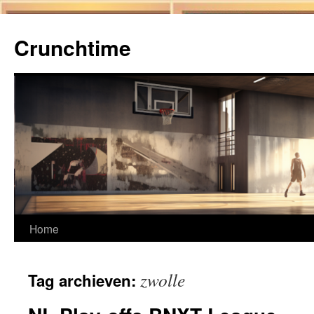
Ga
naar
Crunchtime
de
inhoud
Home
zwolle
Tag archieven: