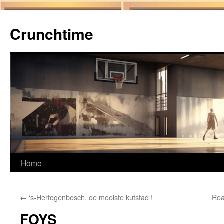
Ga
naar
Crunchtime
de
inhoud
Home
←
‘s-Hertogenbosch, de mooiste kutstad !
Roa
FOYS