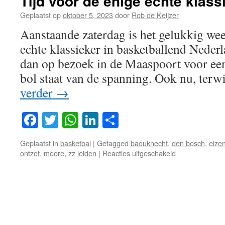
Tijd voor de enige echte klassi
Geplaatst op
oktober 5, 2023
door
Rob de Keijzer
Aanstaande zaterdag is het gelukkig wee
echte klassieker in basketballend Nede
dan op bezoek in de Maaspoort voor een 
bol staat van de spanning. Ook nu, terwi
verder
→
Facebook
Twitter
WhatsApp
LinkedIn
Delen
Geplaatst in
basketbal
|
Getagged
baouknecht
,
den bosch
,
elze
voor
ontzet
,
moore
,
zz leiden
|
Reacties uitgeschakeld
Tijd
voor
de
enige
echte
klassieker
!