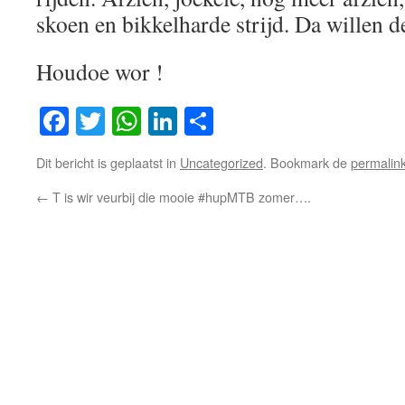
skoen en bikkelharde strijd. Da willen 
Houdoe wor !
Facebook
Twitter
WhatsApp
LinkedIn
Delen
Dit bericht is geplaatst in
Uncategorized
. Bookmark de
permalin
←
T is wir veurbij die mooie #hupMTB zomer….