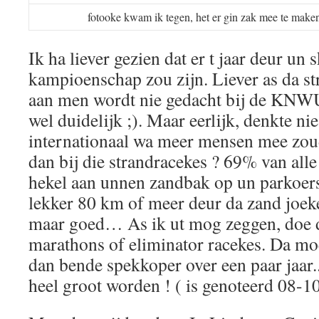
fotooke kwam ik tegen, het er gin zak mee te ma
Ik ha liever gezien dat er t jaar deur un
kampioenschap zou zijn. Liever as da s
aan men wordt nie gedacht bij de KNWU,
wel duidelijk ;). Maar eerlijk, denkte nie
internationaal wa meer mensen mee zou
dan bij die strandracekes ? 69% van al
hekel aan unnen zandbak op un parkoers
lekker 80 km of meer deur da zand joekel
maar goed… As ik ut mog zeggen, doe d
marathons of eliminator racekes. Da mo
dan bende spekkoper over een paar jaar..
heel groot worden ! ( is genoteerd 08-1