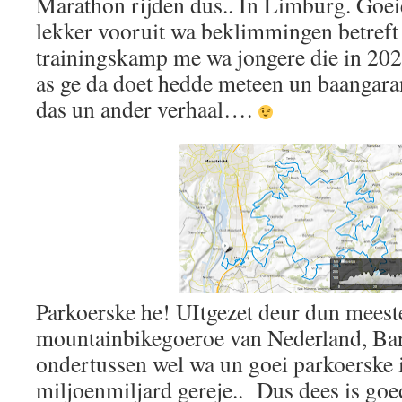
Marathon rijden dus.. In Limburg. Goei
lekker vooruit wa beklimmingen betreft
trainingskamp me wa jongere die in 202
as ge da doet hedde meteen un baangaran
das un ander verhaal….
Parkoerske he! UItgezet deur dun meeste
mountainbikegoeroe van Nederland, Bar
ondertussen wel wa un goei parkoerske is
miljoenmiljard gereje.. Dus dees is goe