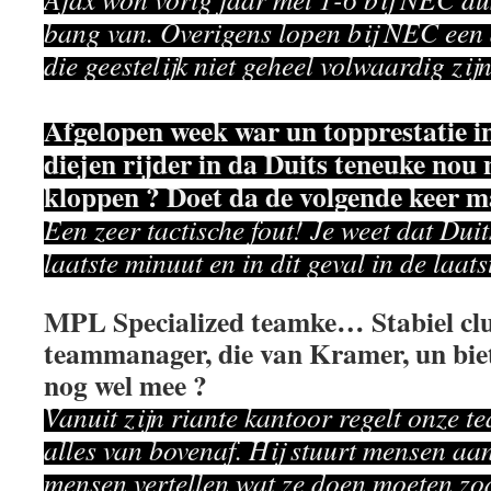
bang van. Overigens lopen bij NEC een 
die geestelijk niet geheel volwaardig zijn
Afgelopen week war un topprestatie 
diejen rijder in da Duits teneuke nou
kloppen ? Doet da de volgende keer m
Een zeer tactische fout! Je weet dat Duit
laatste minuut en in dit geval in de laats
MPL Specialized teamke… Stabiel clu
teammanager, die van Kramer, un bietj
nog wel mee ?
Vanuit zijn riante kantoor regelt onze 
alles van bovenaf. Hij stuurt mensen aa
mensen vertellen wat ze doen moeten zod