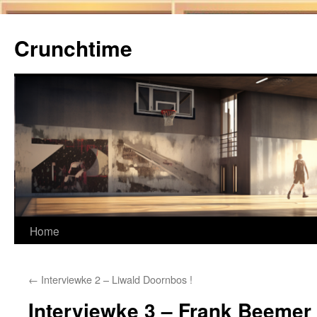
Ga
naar
Crunchtime
de
inhoud
Home
←
Interviewke 2 – Liwald Doornbos !
Interviewke 3 – Frank Beeme