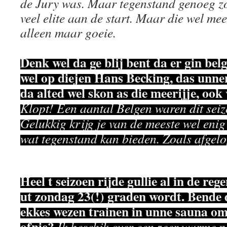
de Jury was. Maar tegenstand genoeg zo
veel elite aan de start. Maar die wel mee
alleen maar goeie.
Denk wel da ge blij bent da er gin bel
wel op diejen Hans Becking, das unne
da alted wel skon as die meerijje, ook
Klopt! Een aantal Belgen waren dit seiz
Gelukkig krijg je van de meeste wel enig
wat tegenstand kan bieden. Zoals afgel
Heel t seizoen rijde gullie al in de reg
ut zondag 23(!) graden wordt. Bende 
ekkes wezen trainen in unne sauna o
ofnie?
Ik beschik over een zeer warme p