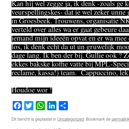
Kan hij wel zegge ja, ik denk -zoals ge 
veurspellingskes- dat ie wel zeker unne
in Groesbeek. Trouwens, organisatie N
verteld over alles wa er gaat gebeure daa
iemand mijn ideeën opvat en er wa mee d
los, ik denk echt da ut un gruwelijk mo
dage lang. Ik ben der bij. Gullie ook ? 
ekkes bakske koffie vatte bij MPL-Speci
reclame, kassa!) team. Cappuccino, lek
Houdoe wor !
Facebook
Twitter
WhatsApp
LinkedIn
Delen
Dit bericht is geplaatst in
Uncategorized
. Bookmark de
permalin