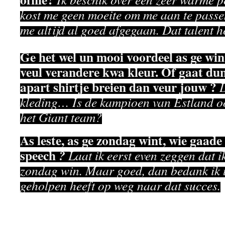
kost me geen moeite om me aan te passe
me altijd al goed afgegaan. Dat talent h
Ge het wel un mooi voordeel as ge wint
veul verandere kwa kleur. Of gaat du
apart shirtje breien dan veur jouw ?
D
kleding… Is de kampioen van Estland oo
het Giant team?
As leste, as ge zondag wint, wie gaad
speech
?
Laat ik eerst even zeggen dat ik
zondag win. Maar goed, dan bedank ik u
geholpen heeft op weg naar dat succes.