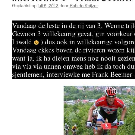
Geplaatst op
juli 5, 2013
door
Rob de Keijzer
Vandaag de leste in de rij van 3. Wenne tr
Gewoon 3 willekeurig gevat, gin voorkeur (
Liwald
) dus ook in willekeurige volgord
Vandaag ekkes boven de rivieren wezen ki
want ja, ik ha diejen mens nog nooit gezie
via via via unnen omweg heb ik da toch d
sjentlemen, interviewke me Frank Beemer 