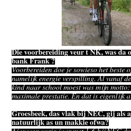
Die voorbereiding veur t NK, was da o
bank Frank ?
Voorbereiden doe je sowieso het beste o
namelijk energie verspilling. Al vanaf de
kind naar school moest was mijn motto:
maximale prestatie. En dat is eigenlijk al
Groesbeek, das vlak bij NEC, gij als a
natuurlijk as un makkie ofwa?
Ajax won vorig jaar met 1-6 bij NEC du