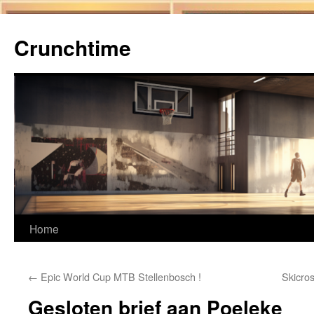
Ga
naar
Crunchtime
de
inhoud
Home
←
Epic World Cup MTB Stellenbosch !
Skicro
Gesloten brief aan Poeleke