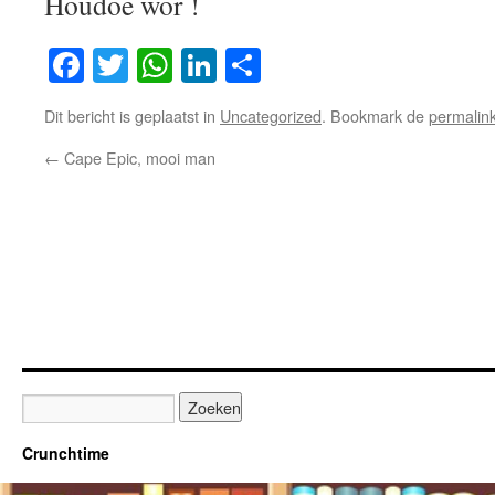
Houdoe wor !
Facebook
Twitter
WhatsApp
LinkedIn
Delen
Dit bericht is geplaatst in
Uncategorized
. Bookmark de
permalin
←
Cape Epic, mooi man
Crunchtime