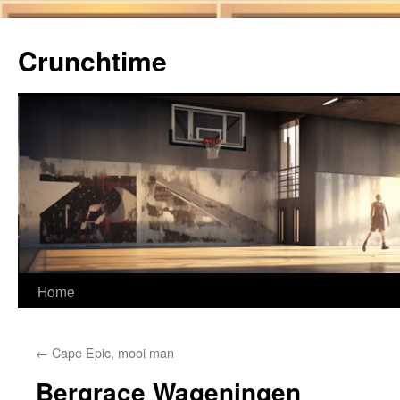
Ga
naar
Crunchtime
de
inhoud
Home
←
Cape Epic, mooi man
Bergrace Wageningen