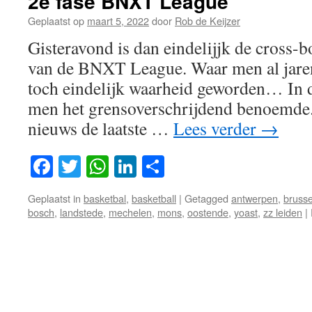
2e fase BNXT League
Geplaatst op
maart 5, 2022
door
Rob de Keijzer
Gisteravond is dan eindelijjk de cross-
van de BNXT League. Waar men al jaren
toch eindelijk waarheid geworden… In de
men het grensoverschrijdend benoemde.
nieuws de laatste …
Lees verder
→
Facebook
Twitter
WhatsApp
LinkedIn
Delen
Geplaatst in
basketbal
,
basketball
|
Getagged
antwerpen
,
brusse
bosch
,
landstede
,
mechelen
,
mons
,
oostende
,
yoast
,
zz leiden
|