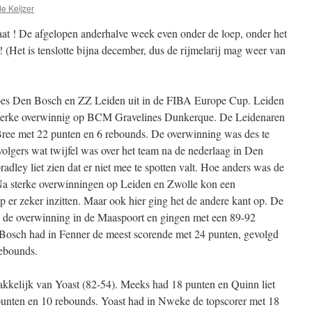
e Keijzer
raat ! De afgelopen anderhalve week even onder de loep, onder het
 (Het is tenslotte bijna december, dus de rijmelarij mag weer van
s Den Bosch en ZZ Leiden uit in de FIBA Europe Cup. Leiden
n sterke overwinnig op BCM Gravelines Dunkerque. De Leidenaren
ree met 22 punten en 6 rebounds. De overwinning was des te
gers wat twijfel was over het team na de nederlaag in Den
ley liet zien dat er niet mee te spotten valt. Hoe anders was de
a sterke overwinningen op Leiden en Zwolle kon een
er zeker inzitten. Maar ook hier ging het de andere kant op. De
” de overwinning in de Maaspoort en gingen met een 89-92
 Bosch had in Fenner de meest scorende met 24 punten, gevolgd
rebounds.
elijk van Yoast (82-54). Meeks had 18 punten en Quinn liet
punten en 10 rebounds. Yoast had in Nweke de topscorer met 18