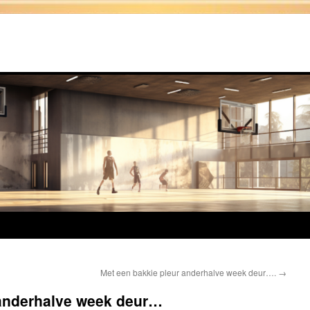
Met een bakkie pleur anderhalve week deur….
→
 anderhalve week deur…