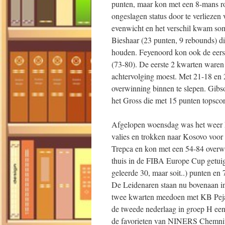
punten, maar kon met een 8-mans rot
ongeslagen status door te verliezen
evenwicht en het verschil kwam so
Bieshaar (23 punten, 9 rebounds) di
houden. Feyenoord kon ook de eerste
(73-80). De eerste 2 kwarten waren
achtervolging moest. Met 21-18 en 
overwinning binnen te slepen. Gibs
het Gross die met 15 punten topscor
Afgelopen woensdag was het weer
valies en trokken naar Kosovo voor
Trepca en kon met een 54-84 overwi
thuis in de FIBA Europe Cup getuig
geleerde 30, maar soit..) punten e
De Leidenaren staan nu bovenaan 
twee kwarten meedoen met KB Peja,
de tweede nederlaag in groep H ee
de favorieten van NINERS Chemnitz