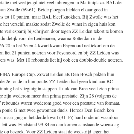
atie met veel jeugd niet veel inbrengen in Martiniplaza. BAL de
 van Zwolle (69-61). Beide ploegen hielden elkaar goed in
ms tot 10 punten, maar BAL bleef knokken. Bij Zwolle was het
e het verschil maakte zodat Zwolle de winst in eigen huis kon
 verliespartij bijschrijven door tegen ZZ Leiden tekort te komen
 duidelijk voor de Leidenaren, waarna Rotterdam in de
26-20 in het 3e en 4 kwart kwam Feyenoord net tekort om de
on liet 21 punten noteren voor Feyenoord en bij ZZ Leiden was
ers was. Met 10 rebounds liet hij ook een double-double noteren.
 FIBA Europe Cup. Zowel Leiden als Den Bosch pakten hun
 de 2e ronde in hun poule. ZZ Leiden had geen kind aan BC
nning het vliegtuig in stappen. Luuk van Bree voelt zich prima
e zijn wederom meer dan prima prestatie. Zijn 28 (volgens de
n 7 rebounds waren wederom goed voor een prestatie van formaat.
in poule G met twee gewonnen duels. Heroes Den Bosch kon
 maar ging in het derde kwart (31-16) hard onderuit waardoor
n feit was. Eindstand 99-84 en dan komen aanstaande woensdag
 op bezoek. Voor ZZ Leiden staat de wedstrijd tegen het