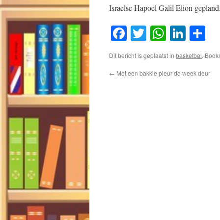
Israelse Hapoel Galil Elion gepland
Facebook
Twitter
WhatsA
Link
D
Dit bericht is geplaatst in
basketbal
. Boo
←
Met een bakkie pleur de week deur