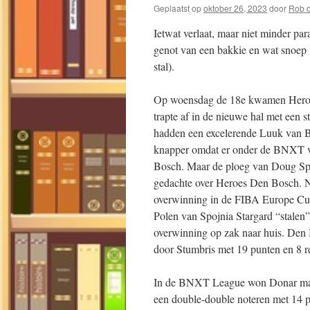
Geplaatst op
oktober 26, 2023
door
Rob d
Ietwat verlaat, maar niet minder pa
genot van een bakkie en wat snoep !
stal).
Op woensdag de 18e kwamen Heroe
trapte af in de nieuwe hal met ee
hadden een excelerende Luuk van B
knapper omdat er onder de BNXT vol
Bosch. Maar de ploeg van Doug Sprad
gedachte over Heroes Den Bosch. N
overwinning in de FIBA Europe Cup 
Polen van Spojnia Stargard “stalen
overwinning op zak naar huis. Den
door Stumbris met 19 punten en 8 
In de BNXT League won Donar makk
een double-double noteren met 14 