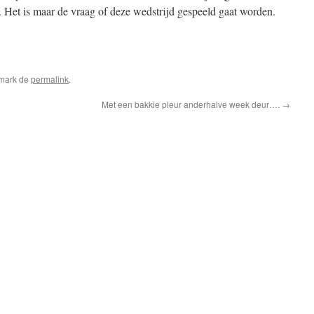
. Het is maar de vraag of deze wedstrijd gespeeld gaat worden.
pp
edIn
elen
kmark de
permalink
.
Met een bakkie pleur anderhalve week deur….
→