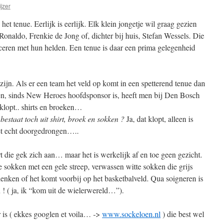
jzer
et tenue. Eerlijk is eerlijk. Elk klein jongetje wil graag gezien
Ronaldo, Frenkie de Jong of, dichter bij huis, Stefan Wessels. Die
iceren met hun helden. Een tenue is daar een prima gelegenheid
zijn. Als er een team het veld op komt in een spetterend tenue dan
jaren, sinds New Heroes hoofdsponsor is, heeft men bij Den Bosch
 klopt.. shirts en broeken…
estaat toch uit shirt, broek en sokken ?
Ja, dat klopt, alleen is
niet echt doorgedrongen…..
t die gek zich aan… maar het is werkelijk af en toe geen gezicht.
 sokken met een gele streep, verwassen witte sokken die grijs
edenken of het komt voorbij op het basketbalveld. Qua soigneren is
 ! ( ja, ik “kom uit de wielerwereld…”).
 is ( ekkes googlen et voila… ->
www.sockeloen.nl
) die best wel