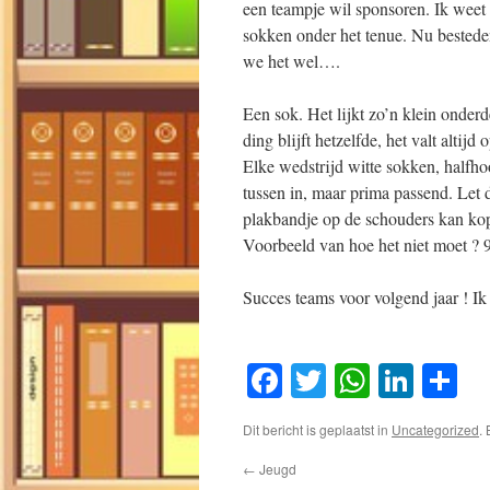
een teampje wil sponsoren. Ik weet
sokken onder het tenue. Nu besteden 
we het wel….
Een sok. Het lijkt zo’n klein onderd
ding blijft hetzelfde, het valt alt
Elke wedstrijd witte sokken, halfho
tussen in, maar prima passend. Let 
plakbandje op de schouders kan ko
Voorbeeld van hoe het niet moet ? 
Succes teams voor volgend jaar ! Ik 
Facebook
Twitter
WhatsA
Link
D
Dit bericht is geplaatst in
Uncategorized
.
←
Jeugd