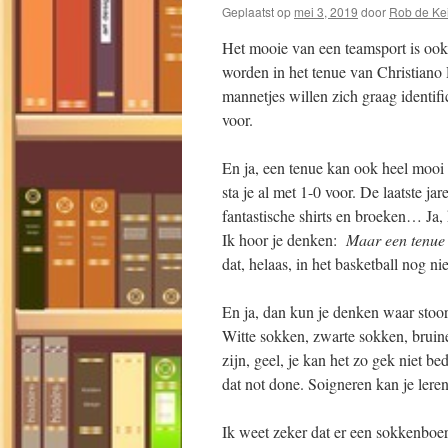
Geplaatst op
mei 3, 2019
door
Rob de Kei
Het mooie van een teamsport is ook h
worden in het tenue van Christiano 
mannetjes willen zich graag identif
voor.
En ja, een tenue kan ook heel mooi 
sta je al met 1-0 voor. De laatste 
fantastische shirts en broeken… Ja,
Ik hoor je denken:
Maar een tenue b
dat, helaas, in het basketball nog 
En ja, dan kun je denken waar stoor
Witte sokken, zwarte sokken, bruine
zijn, geel, je kan het zo gek niet b
dat not done. Soigneren kan je leren
Ik weet zeker dat er een sokkenboer