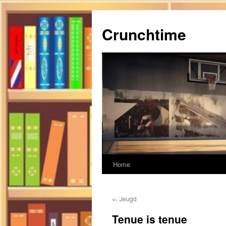
Ga
naar
Crunchtime
de
inhoud
Home
←
Jeugd
Tenue is tenue