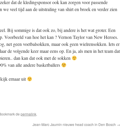
 zeker dat de kledingsponsor ook kan zorgen voor passende
we veel tijd aan de uitstraling van shirt en broek en verder zien
eel. Bij sommige is dat ook zo, bij andere is het wat groter. Een
ijd op. Voorbeeld van hoe het kan ? Vernon Taylor van New Heroes.
og, net geen voetbalsokken, maar ook geen wielrensokken. Iets er
daar de volgende keer maar eens op. En ja, als men in het team dat
pieren.. dan kan dat ook met de sokken
90% van alle andere basketballers
kijk ernaar uit
pp
edIn
elen
 Bookmark de
permalink
.
Jean-Marc Jaumin nieuwe head coach in Den Bosch
→