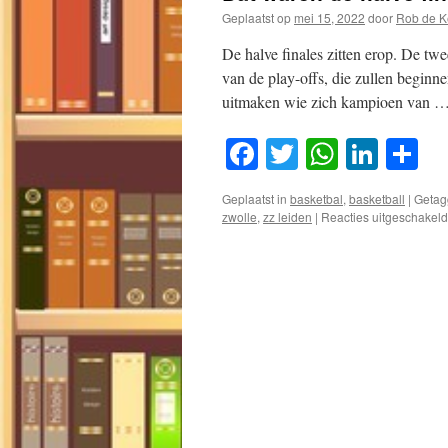
Geplaatst op
mei 15, 2022
door
Rob de Ke
De halve finales zitten erop. De t
van de play-offs, die zullen begin
uitmaken wie zich kampioen van 
Facebook
Twitter
WhatsA
Link
D
Geplaatst in
basketbal
,
basketball
|
Getag
zwolle
,
zz leiden
|
Reacties uitgeschakeld