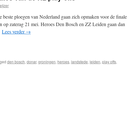
ijzer
wee beste ploegen van Nederland gaan zich opmaken voor de finale
nen op zaterag 21 mei. Heroes Den Bosch en ZZ Leiden gaan dan
…
Lees verder
→
pp
edIn
elen
ged
den bosch
,
donar
,
groningen
,
heroes
,
landstede
,
leiden
,
play offs
,
voor
Dat
waren
de
halve
finales
van
de
NL
play-
offs