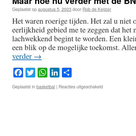
Maar hoe nu verder met de B
Geplaatst op
augustus 5, 2023
door
Rob de Keijzer
Het waren roerige tijden. Het zal u niet 
eerlijkheid gebied me te zeggen dat het 
lachwekkend begint te worden. Een klei
een blik op de mogelijke toekomst. All
verder
→
Facebook
Twitter
WhatsApp
LinkedIn
Delen
voor
Geplaatst in
basketbal
|
Reacties uitgeschakeld
Maar
hoe
nu
verder
met
de
BNXT
?