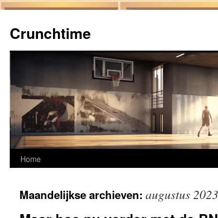
Ga
naar
Crunchtime
de
inhoud
Home
augustus 202
Maandelijkse archieven: