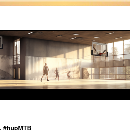
en… #hupMTB