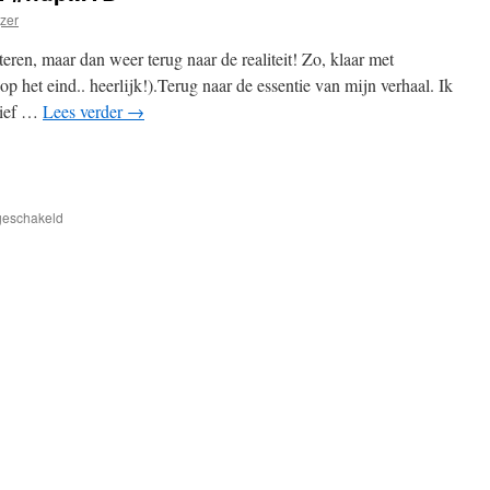
zer
ren, maar dan weer terug naar de realiteit! Zo, klaar met
p het eind.. heerlijk!).Terug naar de essentie van mijn verhaal. Ik
rief …
Lees verder
→
pp
edIn
elen
voor
tgeschakeld
Ik
kan
het
niet
alleen…
#hupMTB