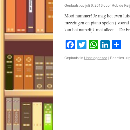
Geplaatst op
juli 6, 2016
door
Rob de Keij
Mooi nummer! Je mag het even luiste
meezingen en piano spelen ( vooral o
kan het namelijk niet alleen…De b
Facebook
Twitter
WhatsA
Link
D
Geplaatst in
Uncategorized
|
Reacties ui