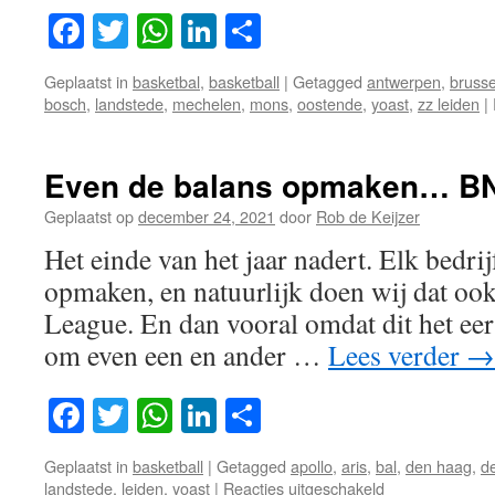
Facebook
Twitter
WhatsApp
LinkedIn
Delen
Geplaatst in
basketbal
,
basketball
|
Getagged
antwerpen
,
brusse
bosch
,
landstede
,
mechelen
,
mons
,
oostende
,
yoast
,
zz leiden
|
Even de balans opmaken… B
Geplaatst op
december 24, 2021
door
Rob de Keijzer
Het einde van het jaar nadert. Elk bedrij
opmaken, en natuurlijk doen wij dat o
League. En dan vooral omdat dit het eers
om even een en ander …
Lees verder
→
Facebook
Twitter
WhatsApp
LinkedIn
Delen
Geplaatst in
basketball
|
Getagged
apollo
,
aris
,
bal
,
den haag
,
d
voor
landstede
,
leiden
,
yoast
|
Reacties uitgeschakeld