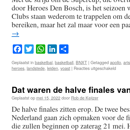
door Heroes Den Bosch, is het seizoen 
Clubs staan wederom te trappelen om de
bereiken, maar het zal maar voor een p
→
Facebook
Twitter
WhatsApp
LinkedIn
Delen
Geplaatst in
basketbal
,
basketball
,
BNXT
|
Getagged
apollo
,
aris
voor
heroes
,
landstede
,
leiden
,
yoast
|
Reacties uitgeschakeld
BNXT
League
II,
Dat waren de halve finales van
seizoen
2022-
Geplaatst op
mei 15, 2022
door
Rob de Keijzer
2023
De halve finales zitten erop. De twee be
!
Nederland gaan zich opmaken voor de fin
die zullen beginnen op zaterag 21 mei.