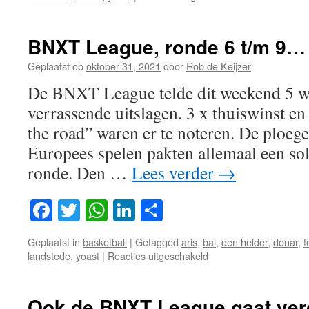
Even
de
balans
BNXT League, ronde 6 t/m 9…
opmaken…
BNXT
Geplaatst op
oktober 31, 2021
door
Rob de Keijzer
League
De BNXT League telde dit weekend 5 we
verrassende uitslagen. 3 x thuiswinst e
the road” waren er te noteren. De ploe
Europees spelen pakten allemaal een so
ronde. Den …
Lees verder
→
Facebook
Twitter
WhatsApp
LinkedIn
Delen
Geplaatst in
basketball
|
Getagged
aris
,
bal
,
den helder
,
donar
,
f
voor
landstede
,
yoast
|
Reacties uitgeschakeld
BNXT
League,
ronde
Ook de BNXT League gaat verd