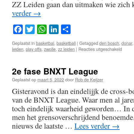
ZZ Leiden gaan dan uitmaken wie zic
verder
→
Facebook
Twitter
WhatsApp
LinkedIn
Delen
Geplaatst in
basketbal
,
basketball
|
Getagged
den bosch
,
donar
voor
leiden
,
play offs
,
zwolle
,
zz leiden
|
Reacties uitgeschakeld
Dat
waren
de
2e fase BNXT League
halve
finales
Geplaatst op
maart 5, 2022
door
Rob de Keijzer
van
Gisteravond is dan eindelijjk de cross-
de
NL
van de BNXT League. Waar men al jaren
play-
toch eindelijk waarheid geworden… In de
offs
men het grensoverschrijdend benoemde.
nieuws de laatste …
Lees verder
→