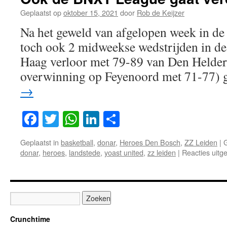
6
t/m
Geplaatst op
oktober 15, 2021
door
Rob de Keijzer
9…
Na het geweld van afgelopen week in d
toch ook 2 midweekse wedstrijden in 
Haag verloor met 79-89 van Den Helder
overwinning op Feyenoord met 71-77) 
→
Facebook
Twitter
WhatsApp
LinkedIn
Delen
Geplaatst in
basketball
,
donar
,
Heroes Den Bosch
,
ZZ Leiden
|
donar
,
heroes
,
landstede
,
yoast united
,
zz leiden
|
Reacties uitg
Crunchtime