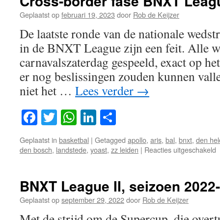
Cross-border fase BNXT Leag
Geplaatst op
februari 19, 2023
door
Rob de Keijzer
De laatste ronde van de nationale wedst
in de BNXT League zijn een feit. Alle 
carnavalszaterdag gespeeld, exact op het
er nog beslissingen zouden kunnen valle
niet het …
Lees verder
→
Facebook
Twitter
WhatsApp
LinkedIn
Delen
Geplaatst in
basketbal
|
Getagged
apollo
,
aris
,
bal
,
bnxt
,
den hel
v
den bosch
,
landstede
,
yoast
,
zz leiden
|
Reacties uitgeschakeld
C
b
f
BNXT League II, seizoen 2022-
L
Geplaatst op
september 29, 2022
door
Rob de Keijzer
Met de strijd om de Supercup, die ove