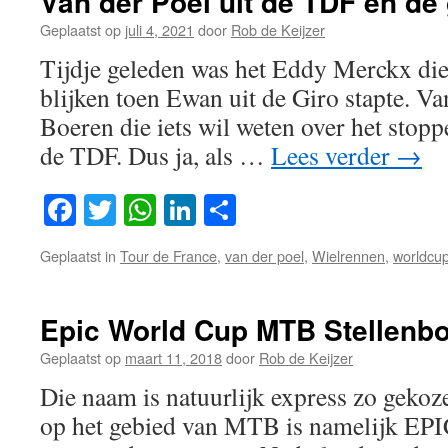
Van der Poel uit de TDF en d
Geplaatst op
juli 4, 2021
door
Rob de Keijzer
Tijdje geleden was het Eddy Merckx die
blijken toen Ewan uit de Giro stapte. Va
Boeren die iets wil weten over het stopp
de TDF. Dus ja, als …
Lees verder
→
Facebook
Twitter
WhatsApp
LinkedIn
Delen
Geplaatst in
Tour de France
,
van der poel
,
Wielrennen
,
worldcu
Epic World Cup MTB Stellenbo
Geplaatst op
maart 11, 2018
door
Rob de Keijzer
Die naam is natuurlijk express zo gekoze
op het gebied van MTB is namelijk EPIC