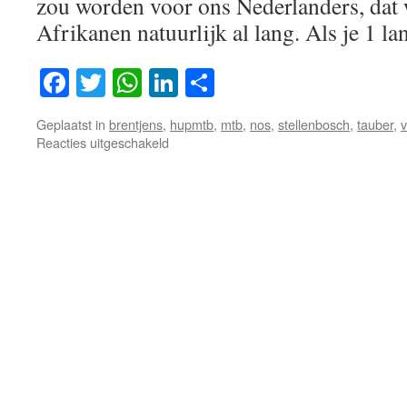
zou worden voor ons Nederlanders, dat 
Afrikanen natuurlijk al lang. Als je 1 
Facebook
Twitter
WhatsApp
LinkedIn
Delen
Geplaatst in
brentjens
,
hupmtb
,
mtb
,
nos
,
stellenbosch
,
tauber
,
v
voor
Reacties uitgeschakeld
Epic
World
Cup
MTB
Stellenbosch
!