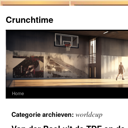
Ga
naar
Crunchtime
de
inhoud
Home
worldcup
Categorie archieven: