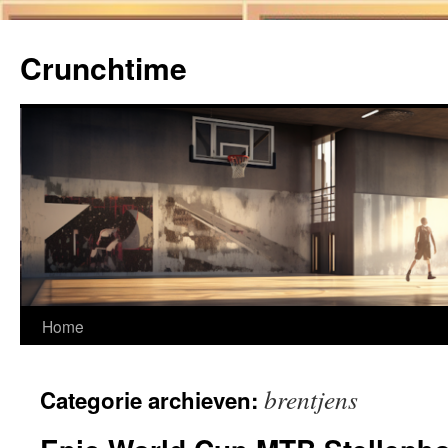
Ga
naar
Crunchtime
de
inhoud
Home
brentjens
Categorie archieven: