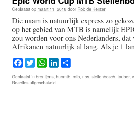
Epic World Cup MTB Stellenbo
Geplaatst op
maart 11, 2018
door
Rob de Keijzer
Die naam is natuurlijk express zo gekoze
op het gebied van MTB is namelijk EPIC
zou worden voor ons Nederlanders, dat 
Afrikanen natuurlijk al lang. Als je 1 
Facebook
Twitter
WhatsApp
LinkedIn
Delen
Geplaatst in
brentjens
,
hupmtb
,
mtb
,
nos
,
stellenbosch
,
tauber
,
v
voor
Reacties uitgeschakeld
Epic
World
Cup
MTB
Stellenbosch
!