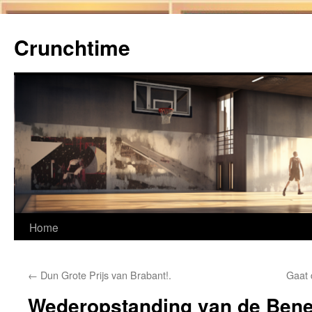
Ga
naar
Crunchtime
de
inhoud
Home
←
Dun Grote Prijs van Brabant!.
Gaat 
Wederopstanding van de Bene