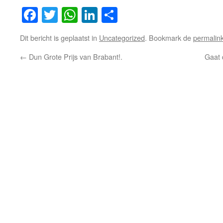
Facebook
Twitter
WhatsApp
LinkedIn
Delen
Dit bericht is geplaatst in
Uncategorized
. Bookmark de
permalin
←
Dun Grote Prijs van Brabant!.
Gaat 