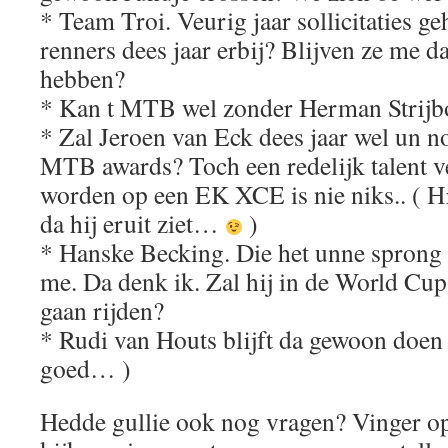
* Team Troi. Veurig jaar sollicitaties 
renners dees jaar erbij? Blijven ze me 
hebben?
* Kan t MTB wel zonder Herman Strijb
* Zal Jeroen van Eck dees jaar wel un no
MTB awards? Toch een redelijk talent v
worden op een EK XCE is nie niks.. ( Hi
da hij eruit ziet…
)
* Hanske Becking. Die het unne sprong g
me. Da denk ik. Zal hij in de World Cup
gaan rijden?
* Rudi van Houts blijft da gewoon doen 
goed… )
Hedde gullie ook nog vragen? Vinger op