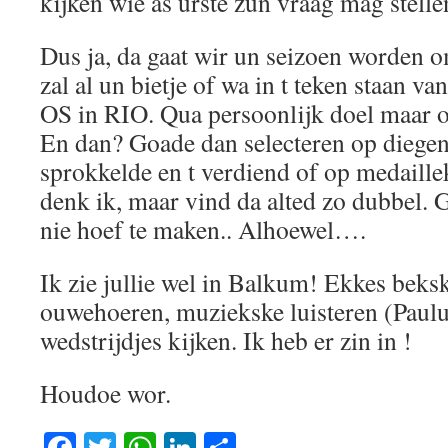
kijken wie as urste zun vraag mag stel
Dus ja, da gaat wir un seizoen worden o
zal al un bietje of wa in t teken staan va
OS in RIO. Qua persoonlijk doel maar 
En dan? Goade dan selecteren op diegen
sprokkelde en t verdiend of op medaille
denk ik, maar vind da alted zo dubbel. 
nie hoef te maken.. Alhoewel….
Ik zie jullie wel in Balkum! Ekkes beksk
ouwehoeren, muziekske luisteren (Paul
wedstrijdjes kijken. Ik heb er zin in !
Houdoe wor.
Facebook
Twitter
WhatsApp
LinkedIn
Delen