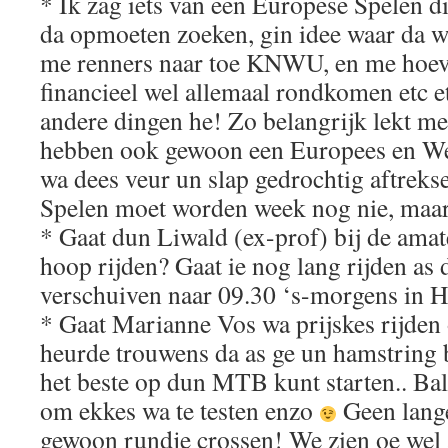
* Ik zag iets van een Europese Spelen d
da opmoeten zoeken, gin idee waar da 
me renners naar toe KNWU, en me hoev
financieel wel allemaal rondkomen etc e
andere dingen he! Zo belangrijk lekt me
hebben ook gewoon een Europees en W
wa dees veur un slap gedrochtig aftrek
Spelen moet worden week nog nie, maar 
* Gaat dun Liwald (ex-prof) bij de amat
hoop rijden? Gaat ie nog lang rijden as 
verschuiven naar 09.30 ‘s-morgens in H
* Gaat Marianne Vos wa prijskes rijde
heurde trouwens da as ge un hamstring 
het beste op dun MTB kunt starten.. Ba
om ekkes wa te testen enzo
Geen lang
gewoon rundje crossen! We zien oe wel 