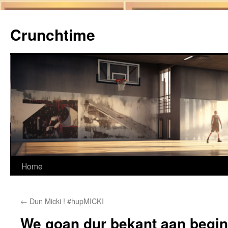
Ga
naar
Crunchtime
de
inhoud
Home
←
Dun Micki ! #hupMICKI
We goan dur bekant aan begi