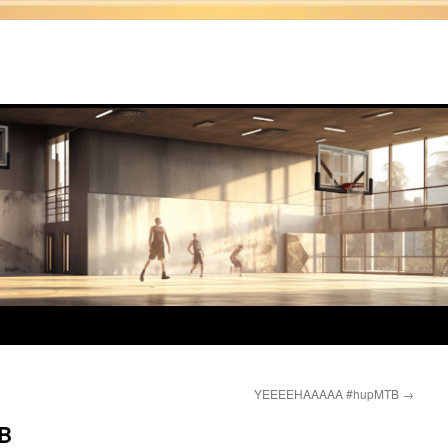
YEEEEHAAAAA #hupMTB
→
B