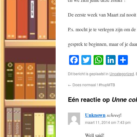
De eerste week van Maart zal nooit
P.s. mocht je te verlegen zijn om de
gesprek te beginnen, maar of je da
Facebook
Twitter
WhatsA
Link
D
Dit bericht is geplaatst in
Uncategorized
.
←
Does normaal ! #hupMTB
Eén reactie op
Unne co
Unknown
schreef:
maart 11, 2014 om 7:43 pm
Well said!