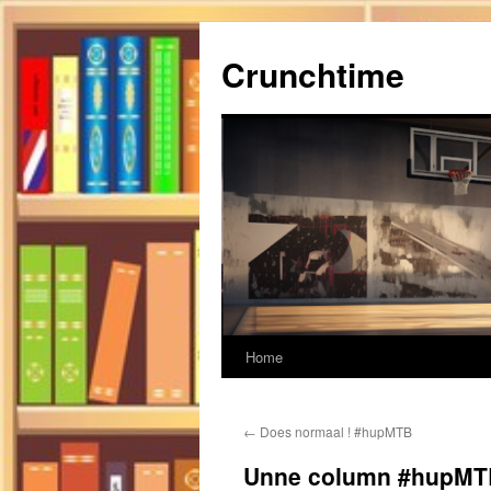
Ga
naar
Crunchtime
de
inhoud
Home
←
Does normaal ! #hupMTB
Unne column #hupMT