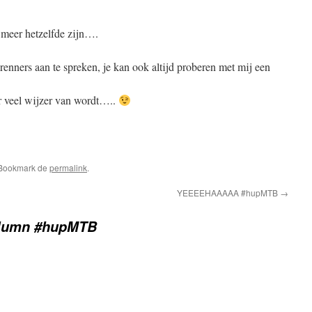
 meer hetzelfde zijn….
 renners aan te spreken, je kan ook altijd proberen met mij een
ar veel wijzer van wordt…..
pp
edIn
elen
 Bookmark de
permalink
.
YEEEEHAAAAA #hupMTB
→
lumn #hupMTB