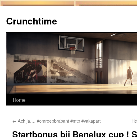
Ga
naar
Crunchtime
de
inhoud
Home
←
Ach ja…. #omroepbrabant #mtb #vakapart
He
Startbonus bij Benelux cup ! 