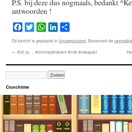
P.S. bij deze dus nogmaals, bedankt ^Ke
antwoorden !
Facebook
Twitter
WhatsApp
LinkedIn
Delen
Dit bericht is geplaatst in
Uncategorized
. Bookmark de
permalin
←
Ach ja…. #omroepbrabant #mtb #vakapart
He
Crunchtime