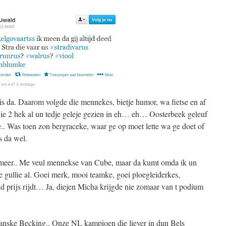
is da. Daarom volgde die mennekes, bietje humor, wa fietse en af
die 2 hek al un tedje geleje gezien in eh… eh… Oosterbeek geleuf
.. Was toen zon bergraceke, waar ge op moet lette wa ge doet of
s da wel.
 meer.. Me veul mennekse van Cube, maar da kumt omda ik un
e gullie al. Goei merk, mooi teamke, goei ploegleiderkes,
 prijs rijdt… Ja, diejen Micha krijgde nie zomaar van t podium
nske Becking.. Onze NL kampioen die liever in dun Bels