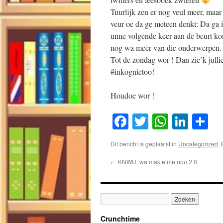
Tuurlijk zen er nog veul meer, maar
veur oe da ge meteen denkt: Da ga i
unne volgende keer aan de beurt 
nog wa meer van die onderwerpen.
Tot de zondag wor ! Dan zie’k jullie
#inkognietoo!
Houdoe wor !
Facebook
Twitter
WhatsA
Link
D
Dit bericht is geplaatst in
Uncategorized
.
←
KNWU, wa makte me nou 2.0
Crunchtime