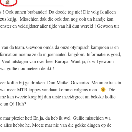
 ! Ook unnen brabander! Da doede tog nie! Die volg ik alleen
zus krijg.. Misschien dak die ook dan nog ooit un handje kan
nster en veldrijdster aller tijde van hil dun wereld ! Gewoon uit
k van da team. Gewoon omda da onze olympisch kampioen is en
information noeme ze da in joenaaited kingdom. Informatie is goed,
Veul uitslagen van over heel Europa. Want ja, ik wil gewoon
a wa gullie nou meteen denkt !
er koffie bij ga drinken. Dun Maikel Govaartss. Me un extra s in
l wa meer MTB toppes vandaan komme volgens men..
Die
ame kan tweete kreg bij dun urste meet&greet un bekske koffie
me un Q! Huh?
ge mar plezier het! En ja, da heb ik wel. Gullie misschien wa
e alles hebbe he. Moete mar nie van die gekke dingen op de