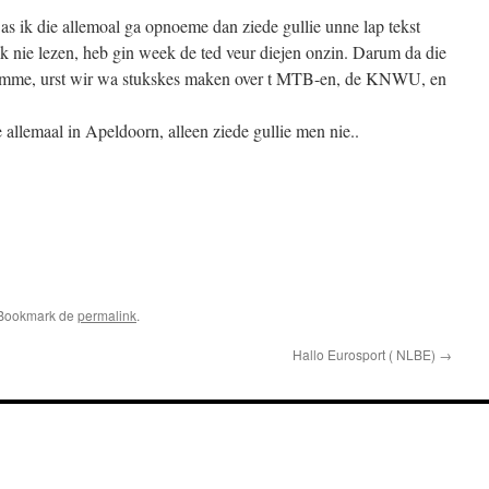
 as ik die allemoal ga opnoeme dan ziede gullie unne lap tekst
k nie lezen, heb gin week de ted veur diejen onzin. Darum da die
komme, urst wir wa stukskes maken over t MTB-en, de KNWU, en
 allemaal in Apeldoorn, alleen ziede gullie men nie..
pp
edIn
elen
 Bookmark de
permalink
.
Hallo Eurosport ( NLBE)
→