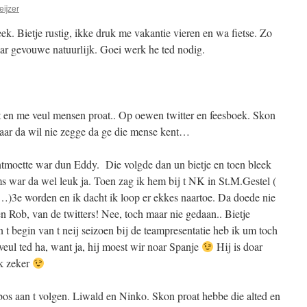
ijzer
ek. Bietje rustig, ikke druk me vakantie vieren en wa fietse. Zo
ar gevouwe natuurlijk. Goei werk he ted nodig.
t en me veul mensen proat.. Op oewen twitter en feesboek. Skon
maar da wil nie zegge da ge die mense kent…
ontmoette war dun Eddy. Die volgde dan un bietje en toen bleek
 war da wel leuk ja. Toen zag ik hem bij t NK in St.M.Gestel (
s…)3e worden en ik dacht ik loop er ekkes naartoe. Da doede nie
en Rob, van de twitters! Nee, toch maar nie gedaan.. Bietje
 t begin van t neij seizoen bij de teampresentatie heb ik um toch
veul ted ha, want ja, hij moest wir noar Spanje
Hij is doar
ek zeker
bos aan t volgen. Liwald en Ninko. Skon proat hebbe die alted en