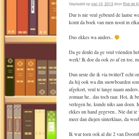
Geplaatst op
mei 10, 2013
door
Rob de Ke
Dur is nie veul gebeurd de laatse we
komt da boek van men nooit in elka
Dus ekkes wa anders..
Da ge denkt da ge veul vrienden he
werk! Ik doe da ook zo af en toe, 
Dun urste die ik via twitterT echt 
da hij ook wa din snowboarden soms
afgekort, veul te lange naam ander
zomaar he.. das toch raar. Hoi, ik b
verlegen he, kunde niks aan doen. In
ekkes un hand gegeven.. Nie dat ie 
meer dan diejen sinterklaas, da we
Ik war toen ook al die 2 van Doorn