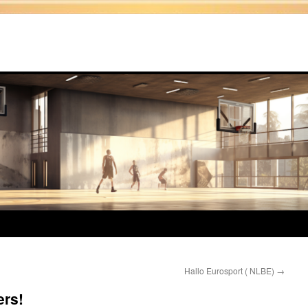
Hallo Eurosport ( NLBE)
→
ers!