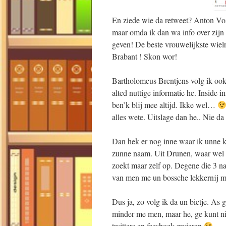
En ziede wie da retweet? Anton Vos
maar omda ik dan wa info over zijn 
geven! De beste vrouwelijkste wielre
Brabant ! Skon wor!
Bartholomeus Brentjens volg ik oo
alted nuttige informatie he. Inside 
ben’k blij mee altijd. Ikke wel…
alles wete. Uitslage dan he.. Nie d
Dan hek er nog inne waar ik unne ke
zunne naam. Uit Drunen, waar we
zoekt maar zelf op. Degene die 3 n
van men me un bossche lekkernij 
Dus ja, zo volg ik da un bietje. As 
minder me men, maar he, ge kunt ni
twitters en feesboek zwieren