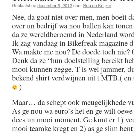
Geplaatst op
december 6, 2012
door
Rob de Keijzer
Nee, da goat niet over men, men boeit d
over un bedrijf wa nou ballen kan tonen
da ze wereldberoemd in Nederland worde
Ik zag vandaag in Bikefreak magazine d
Wa makte me nou? De doede toch nie? Of
Denk da ze “hun doelstelling bereikt he
mooi kunnen zegge. T is wel jammer, du
bekend shirt verdwijnen uit t MTB.( en
)
Maar… da schept ook meugelijkhede vur
As ge nou wa euro’s het en ge wilt oewe 
dees un mooi moment. Ge kunt er 1) veu
mooi teamke kregt en 2) as ge slim ben