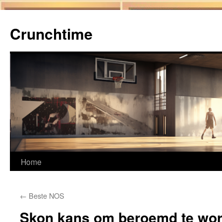
Ga
naar
Crunchtime
de
inhoud
Home
←
Beste NOS
Skon kans om beroemd te wor