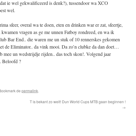
dat ie wel gekwalificeerd is denk?), tussendoor wa XCO
est wel.
ma sfeer, overal wa te doen, eten en drinken war er zat, sfeertje,
a kwamen vragen as ge me unnen Fatboy rondreed, en wa ik
ub Bar End.. die waren me un stuk of 10 rennerskes gekomen
et de Eliminator.. da vink mooi. Da zo’n clubke da dan doet…
 mee un wedstrijdje rijden.. das toch skon!. Volgend jaar
. Beloofd ?
pp
edIn
elen
 Bookmark de
permalink
.
T is bekant zo weit! Dun World Cups MTB gaan beginnen !
→