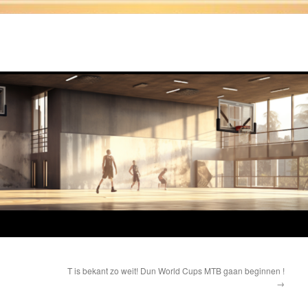
T is bekant zo weit! Dun World Cups MTB gaan beginnen !
→