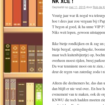
NK XCE !
Geplaatst op
mei 11, 2015
door
Rob de Ke
Veurig jaar war ik nogal wa teleurg
hoe t dees jaar zou vergaan bij t 
T begon al goed, ik ha unne VIP P 
Niks weit lopen, gewoon uitstappen 
Ikke bietje rondkijken en ik zag u
bietje bergaf, springdingske, booms
maar toch kuitenbijtertje) op, boch
overheen moest rijden, breej parkoe
Da war tenminste mooi om te zien,
deur de regen van zaterdag zoda t 
Alleen die deelnemers he, das dan u
dan blijft er nie veul over.. En hoe 
evenement van te maken, ook de orga
KNWU die toch hadden moeten zie