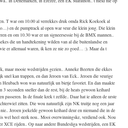
 wa.. In Denemarken, in Erezee, een EK Marathon.. t hield nie op
ken. T war om 10.00 al verrekkes druk omda Rick Koekoek al
zo…) en de pumptrack al open war veur die klein jong. Die klein
eren en om 10.30 war er un signeersessie bij de BMX mannen..
nnekes die un handtekening wilden van al die buitenlandse en
e er allemaal waren, ik ken ze nie zo goed… :). Maar da t
k, maar mooie wedstrijden gezien.. Anneke Beerten die ekkes
jk snel kan trappen, en dan Jeroen van Eck.. Jeroen die veurige
 Heubach won was natuurlijk un bietje favoriet. En dan maakte
on 3 seconden sneller dan de rest, bij de heats gewoon keihard
en passeren. In de finale krek t zelfde.. Daar hat ie alleen de urste
terwiel zitten. Die wou natuurlijk zijn NK truitje nog een jaar
 nie.. Jeroen joekelde gewoon keihard deur en niemand die in de
s wel heel sterk nou.. Mooi overwinningske, verdiend ook. Nou
ker XCE rijden.. Op naar andere Bundesliga wedstrijden, een EK