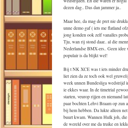
wedstrijden. En die waren er nogal
dezen dag.. Das dan jammer ja..
Maar hee, da mag de pret nie druk
unne demo gaf ( iets me flatland of
jong konden ook zelf vanalles prob
Tju, wan rij stond daar.. al die me
Nederlandse BMX-ers.. Geen idee wi
populair is da blijkt wel!
Bij t NK XCE was t iets minder dru
liet zien da ze toch ook wel gruweli
week unnen Bundesliga wedstrijd in
ie ekkes waar. In de timetrial gewo
starten, veurop rijjen en niemand lat
paar bochten Lehvi Braam op zun ach
bij hem hebben. Da lukte alleen net
buurt kwam. Wannen Hulk joh, die i
de wereld over me da truike en lek