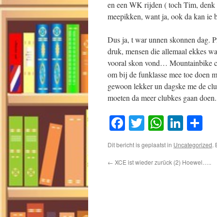
en een WK rijden ( toch Tim, denk 
meepikken, want ja, ook da kan ie b
Dus ja, t war unnen skonnen dag. Pri
druk, mensen die allemaal ekkes w
vooral skon vond… Mountainbike cl
om bij de funklasse mee toe doen m
gewoon lekker un dagske me de club
moeten da meer clubkes gaan doen.
Facebook
Twitter
WhatsA
Link
D
Dit bericht is geplaatst in
Uncategorized
.
←
XCE ist wieder zurück (2) Hoewel…..