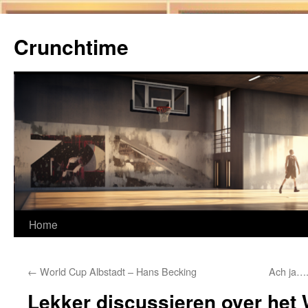
Ga
naar
Crunchtime
de
inhoud
Home
←
World Cup Albstadt – Hans Becking
Ach ja…
Lekker discussieren over het