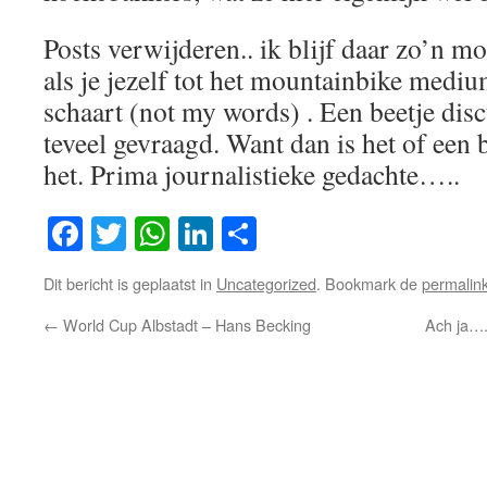
Posts verwijderen.. ik blijf daar zo’n m
als je jezelf tot het mountainbike medi
schaart (not my words) . Een beetje disc
teveel gevraagd. Want dan is het of een
het. Prima journalistieke gedachte…..
Facebook
Twitter
WhatsApp
LinkedIn
Delen
Dit bericht is geplaatst in
Uncategorized
. Bookmark de
permalin
←
World Cup Albstadt – Hans Becking
Ach ja…