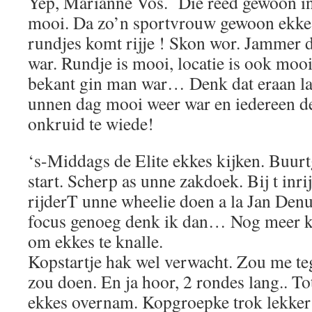
Yep, Marianne Vos. Die reed gewoon i
mooi. Da zo’n sportvrouw gewoon ekke
rundjes komt rijje ! Skon wor. Jammer d
war. Rundje is mooi, locatie is ook moo
bekant gin man war… Denk dat eraan la
unnen dag mooi weer war en iedereen d
onkruid te wiede!
‘s-Middags de Elite ekkes kijken. Buur
start. Scherp as unne zakdoek. Bij t inri
rijderT unne wheelie doen a la Jan Denu
focus genoeg denk ik dan… Nog meer k
om ekkes te knalle.
Kopstartje hak wel verwacht. Zou me teg
zou doen. En ja hoor, 2 rondes lang.. To
ekkes overnam. Kopgroepke trok lekker