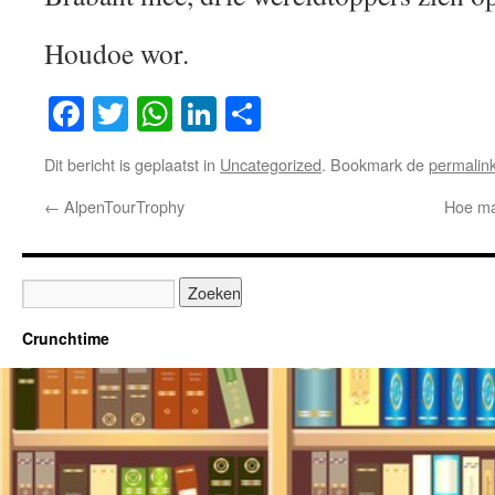
Houdoe wor.
Facebook
Twitter
WhatsApp
LinkedIn
Delen
Dit bericht is geplaatst in
Uncategorized
. Bookmark de
permalin
←
AlpenTourTrophy
Hoe ma
Crunchtime