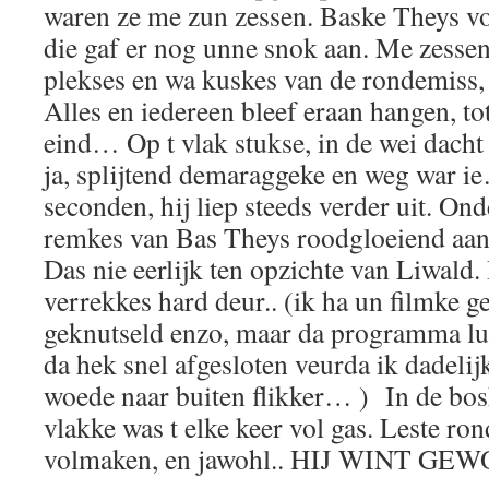
waren ze me zun zessen. Baske Theys vo
die gaf er nog unne snok aan. Me zessen
plekses en wa kuskes van de rondemiss, d
Alles en iedereen bleef eraan hangen, to
eind… Op t vlak stukse, in de wei dac
ja, splijtend demaraggeke en weg war 
seconden, hij liep steeds verder uit. On
remkes van Bas Theys roodgloeiend aan 
Das nie eerlijk ten opzichte van Liwald
verrekkes hard deur.. (ik ha un filmke g
geknutseld enzo, maar da programma lup
da hek snel afgesloten veurda ik dadelij
woede naar buiten flikker… ) In de bos
vlakke was t elke keer vol gas. Leste ro
volmaken, en jawohl.. HIJ WINT GE