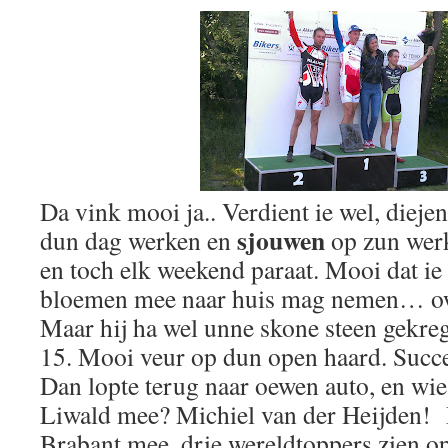
Da vink mooi ja.. Verdient ie wel, dieje
sjouwen
dun dag werken en
op zun werk
en toch elk weekend paraat. Mooi dat ie
bloemen mee naar huis mag nemen… o
Maar hij ha wel unne skone steen gekre
15. Mooi veur op dun open haard. Succ
Dan lopte terug naar oewen auto, en wi
Liwald mee? Michiel van der Heijden! 
Brabant mee, drie wereldtoppers zien 