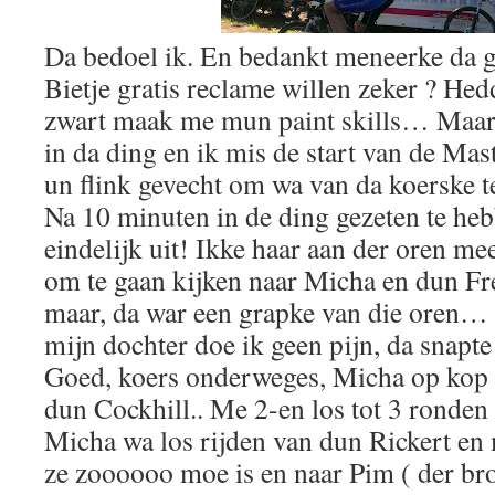
Da bedoel ik. En bedankt meneerke da ge 
Bietje gratis reclame willen zeker ? He
zwart maak me mun paint skills… Maar 
in da ding en ik mis de start van de Mas
un flink gevecht om wa van da koerske te
Na 10 minuten in de ding gezeten te he
eindelijk uit! Ikke haar aan der oren me
om te gaan kijken naar Micha en dun Fr
maar, da war een grapke van die oren… t
mijn dochter doe ik geen pijn, da snapt
Goed, koers onderweges, Micha op kop 
dun Cockhill.. Me 2-en los tot 3 ronden v
Micha wa los rijden van dun Rickert en
ze zoooooo moe is en naar Pim ( der bro