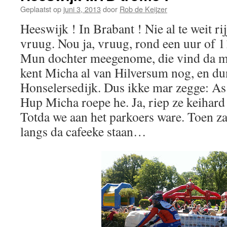
Geplaatst op
juni 3, 2013
door
Rob de Keijzer
Heeswijk ! In Brabant ! Nie al te weit rij
vruug. Nou ja, vruug, rond een uur of 11
Mun dochter meegenome, die vind da mo
kent Micha al van Hilversum nog, en d
Honselersedijk. Dus ikke mar zegge: As 
Hup Micha roepe he. Ja, riep ze keihar
Totda we aan het parkoers ware. Toen z
langs da cafeeke staan…