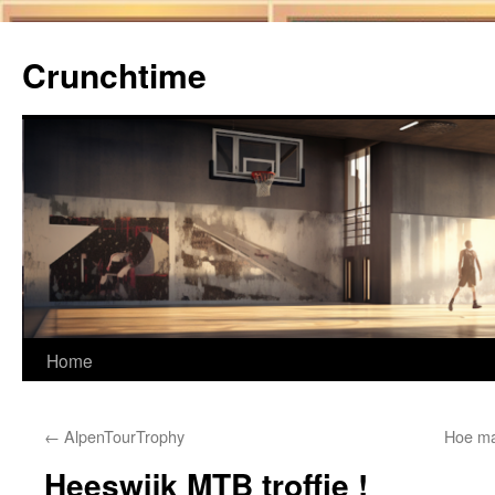
Ga
naar
Crunchtime
de
inhoud
Home
←
AlpenTourTrophy
Hoe ma
Heeswijk MTB troffie !