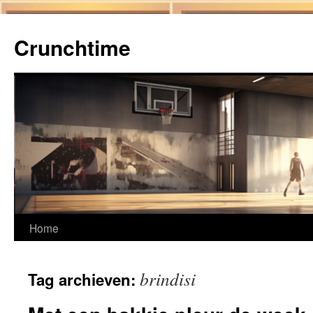
Ga
naar
Crunchtime
de
inhoud
Home
brindisi
Tag archieven: