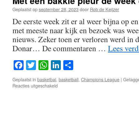
Met een bakkie pleur de week
Geplaatst op
september 28, 2023
door
Rob de Keijzer
De eerste week zit er al weer bijna op en
met meeste naar kijk en bezoek was weer
nieuws. Zeker toen er verloren werd in d
Donar… De commentaren …
Lees ver
Facebook
Twitter
WhatsApp
LinkedIn
Delen
Geplaatst in
basketbal
,
basketball
,
Champions League
|
Getagg
voor
Reacties uitgeschakeld
Met
een
bakkie
pleur
de
week
deur….