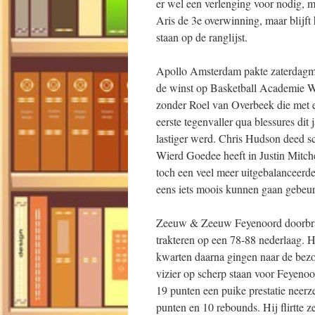
er wel een verlenging voor nodig, 
Aris de 3e overwinning, maar blijf
staan op de ranglijst.
Apollo Amsterdam pakte zaterdagmi
de winst op Basketball Academie We
zonder Roel van Overbeek die met ee
eerste tegenvaller qua blessures dit
lastiger werd. Chris Hudson deed sc
Wierd Goedee heeft in Justin Mitchel
toch een veel meer uitgebalanceerd
eens iets moois kunnen gaan gebeure
Zeeuw & Zeeuw Feyenoord doorbrak
trakteren op een 78-88 nederlaag. 
kwarten daarna gingen naar de bezo
vizier op scherp staan voor Feyen
19 punten een puike prestatie neer
punten en 10 rebounds. Hij flirtte ze