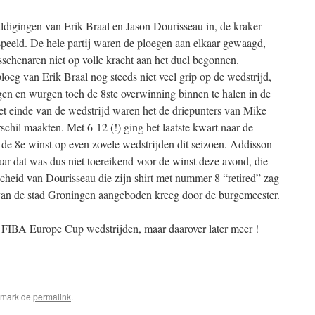
ldigingen van Erik Braal en Jason Dourisseau in, de kraker
eeld. De hele partij waren de ploegen aan elkaar gewaagd,
sschenaren niet op volle kracht aan het duel begonnen.
eg van Erik Braal nog steeds niet veel grip op de wedstrijd,
gen en wurgen toch de 8ste overwinning binnen te halen in de
 einde van de wedstrijd waren het de driepunters van Mike
chil maakten. Met 6-12 (!) ging het laatste kwart naar de
de 8e winst op even zovele wedstrijden dit seizoen. Addisson
r dat was dus niet toereikend voor de winst deze avond, die
fscheid van Dourisseau die zijn shirt met nummer 8 “retired” zag
an de stad Groningen aangeboden kreeg door de burgemeester.
IBA Europe Cup wedstrijden, maar daarover later meer !
pp
edIn
elen
kmark de
permalink
.