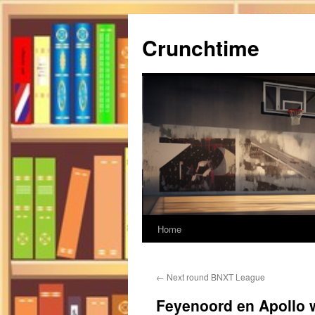
Ga
naar
Crunchtime
de
inhoud
Home
←
Next round BNXT League
Feyenoord en Apollo w