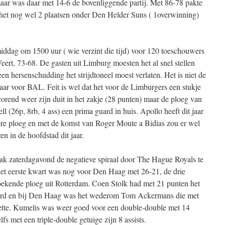
maar was daar met 14-6 de bovenliggende partij. Met 86-78 pakte
t het nog wel 2 plaatsen onder Den Helder Suns ( 1overwinning)
ddag om 1500 uur ( wie verzint die tijd) voor 120 toeschouwers
ert, 73-68. De gasten uit Limburg moesten het al snel stellen
n hersenschudding het strijdtoneel moest verlaten. Het is niet de
 jaar voor BAL. Feit is wel dat het voor de Limburgers een stukje
orend weer zijn duit in het zakje (28 punten) maar de ploeg van
l (26p, 8rb, 4 ass) een prima guard in huis. Apollo heeft dit jaar
ere ploeg en met de komst van Roger Moute a Bidias zou er wel
n in de hoofdstad dit jaar.
 zaterdagavond de negatieve spiraal door The Hague Royals te
Het eerste kwart was nog voor Den Haag met 26-21, de drie
ekende ploeg uit Rotterdam. Coen Stolk had met 21 punten het
oord en bij Den Haag was het wederom Tom Ackermans die met
zette. Kumelis was weer goed voor een double-double met 14
lfs met een triple-double getuige zijn 8 assists.