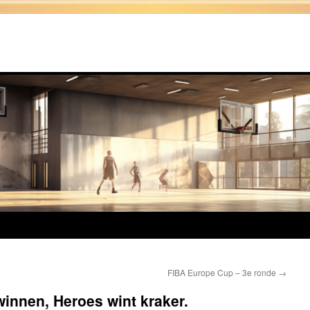
FIBA Europe Cup – 3e ronde
→
innen, Heroes wint kraker.