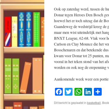
Ook op zaterdag werd, tussen de hu
Donar tegen Heroes Den Bosch gesp
hoewel het er toch uitzag dat de Bo
Gaandeweg de wedstrijd kreeg de plo
maar men wist uiteindelijk met han
BNXT League, 62-68. Vlak voor het
Carlson en Clay Mounce die het vers
Bosschenaren en dat betekende dus 
kwam voor Donar tot 25 punten, maa
vooral in het teken stond van het a
worden en ook nog de erepenning v
Aankomende week weer een portie F
Facebook
Twitter
WhatsA
Link
D
Dit bericht is geplaatst in
basketball
. Boo