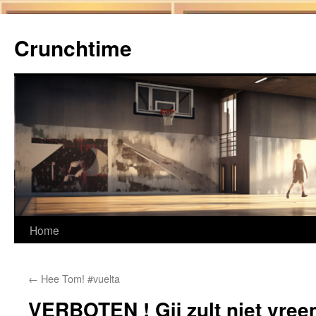
Ga
naar
Crunchtime
de
inhoud
Home
←
Hee Tom! #vuelta
VERBOTEN ! Gij zult niet vre