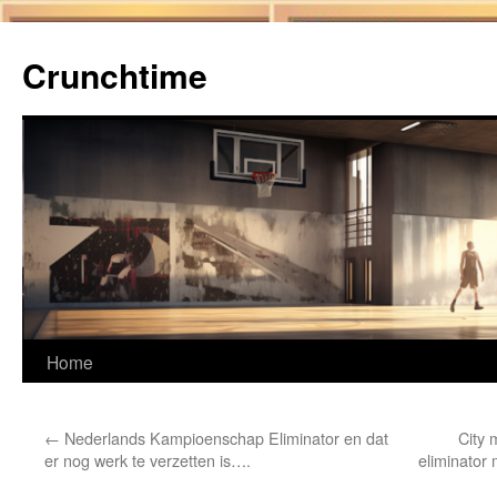
Ga
naar
Crunchtime
de
inhoud
Home
←
Nederlands Kampioenschap Eliminator en dat
City 
er nog werk te verzetten is….
eliminator