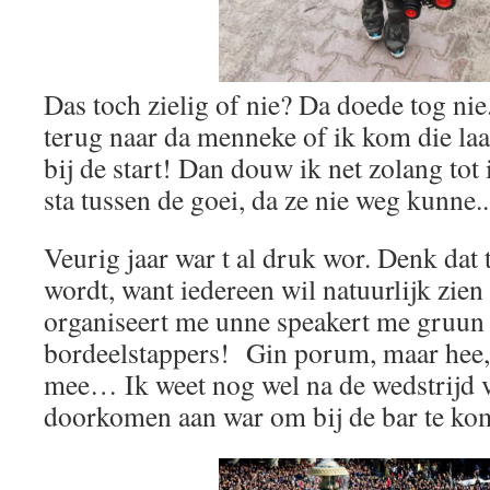
Das toch zielig of nie? Da doede tog ni
terug naar da menneke of ik kom die laats
bij de start! Dan douw ik net zolang tot
sta tussen de goei, da ze nie weg kunne.
Veurig jaar war t al druk wor. Denk dat 
wordt, want iedereen wil natuurlijk zien
organiseert me unne speakert me gruun
bordeelstappers! Gin porum, maar hee, 
mee… Ik weet nog wel na de wedstrijd v
doorkomen aan war om bij de bar te k