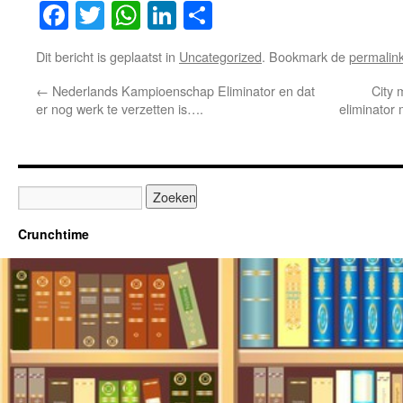
Facebook
Twitter
WhatsApp
LinkedIn
Delen
Dit bericht is geplaatst in
Uncategorized
. Bookmark de
permalin
←
Nederlands Kampioenschap Eliminator en dat
City 
er nog werk te verzetten is….
eliminator
Crunchtime