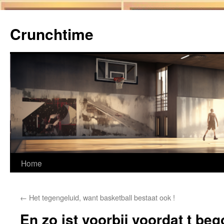
Ga
naar
Crunchtime
de
inhoud
Home
←
Het tegengeluid, want basketball bestaat ook !
En zo ist voorbij voordat t be