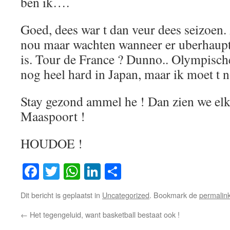
ben ik….
Goed, dees war t dan veur dees seizoen. A
nou maar wachten wanneer er uberhaupt 
is. Tour de France ? Dunno.. Olympisch
nog heel hard in Japan, maar ik moet t
Stay gezond ammel he ! Dan zien we elka
Maaspoort !
HOUDOE !
Facebook
Twitter
WhatsApp
LinkedIn
Delen
Dit bericht is geplaatst in
Uncategorized
. Bookmark de
permalin
←
Het tegengeluid, want basketball bestaat ook !