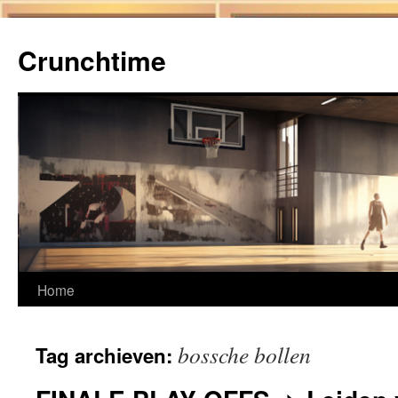
Ga
naar
Crunchtime
de
inhoud
Home
bossche bollen
Tag archieven: