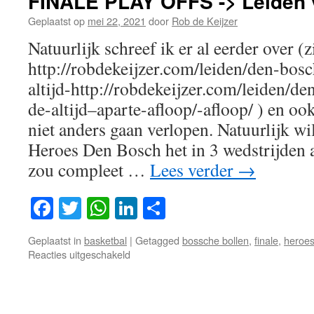
FINALE PLAY OFFS -> Leiden
Geplaatst op
mei 22, 2021
door
Rob de Keijzer
Natuurlijk schreef ik er al eerder over (z
http://robdekeijzer.com/leiden/den-bosc
altijd-http://robdekeijzer.com/leiden/d
de-altijd–aparte-afloop/-afloop/ ) en ook
niet anders gaan verlopen. Natuurlijk wil 
Heroes Den Bosch het in 3 wedstrijden 
zou compleet …
Lees verder
→
Facebook
Twitter
WhatsApp
LinkedIn
Delen
Geplaatst in
basketbal
|
Getagged
bossche bollen
,
finale
,
heroe
voor
Reacties uitgeschakeld
FINALE
PLAY
OFFS
-