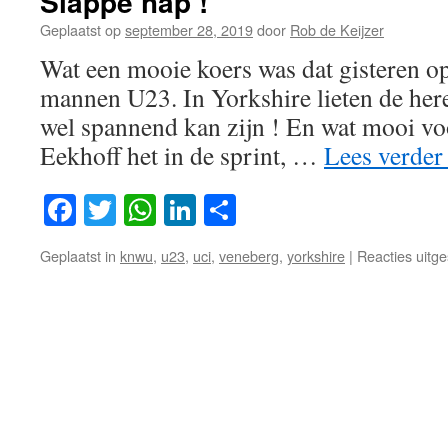
Slappe hap !
Geplaatst op
september 28, 2019
door
Rob de Keijzer
Wat een mooie koers was dat gisteren o
mannen U23. In Yorkshire lieten de here
wel spannend kan zijn ! En wat mooi vo
Eekhoff het in de sprint, …
Lees verde
Facebook
Twitter
WhatsApp
LinkedIn
Delen
Geplaatst in
knwu
,
u23
,
uci
,
veneberg
,
yorkshire
|
Reacties uitg