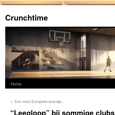
Ga
naar
Crunchtime
de
inhoud
Home
←
Een mooi Europees avondje…
“Leegloop” bij sommige clubs