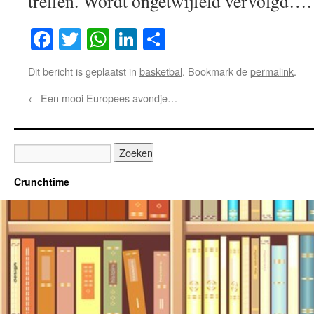
treffen. Wordt ongetwijfeld vervolgd….
Facebook
Twitter
WhatsApp
LinkedIn
Delen
Dit bericht is geplaatst in
basketbal
. Bookmark de
permalink
.
←
Een mooi Europees avondje…
Crunchtime