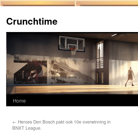
Ga
naar
Crunchtime
de
inhoud
Home
←
Heroes Den Bosch pakt ook 10e overwinning in
BNXT League.