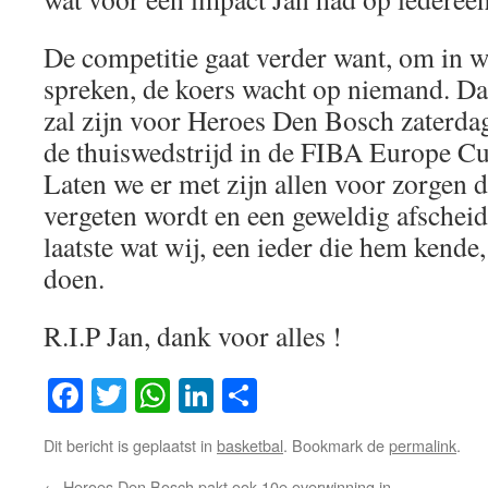
De competitie gaat verder want, om in w
spreken, de koers wacht op niemand. Dat
zal zijn voor Heroes Den Bosch zaterdag
de thuiswedstrijd in de FIBA Europe Cup
Laten we er met zijn allen voor zorgen 
vergeten wordt en een geweldig afscheid k
laatste wat wij, een ieder die hem kend
doen.
R.I.P Jan, dank voor alles !
Facebook
Twitter
WhatsApp
LinkedIn
Delen
Dit bericht is geplaatst in
basketbal
. Bookmark de
permalink
.
←
Heroes Den Bosch pakt ook 10e overwinning in